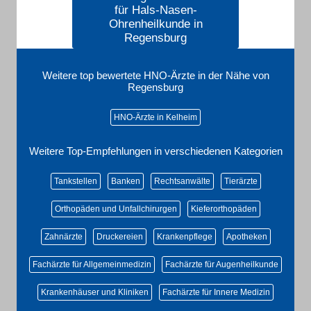
für Hals-Nasen-
Ohrenheilkunde in
Regensburg
Weitere top bewertete HNO-Ärzte in der Nähe von
Regensburg
HNO-Ärzte in Kelheim
Weitere Top-Empfehlungen in verschiedenen Kategorien
Tankstellen
Banken
Rechtsanwälte
Tierärzte
Orthopäden und Unfallchirurgen
Kieferorthopäden
Zahnärzte
Druckereien
Krankenpflege
Apotheken
Fachärzte für Allgemeinmedizin
Fachärzte für Augenheilkunde
Krankenhäuser und Kliniken
Fachärzte für Innere Medizin