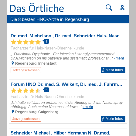
Die 8 besten HNO-Ärzte in Regensburg
Dr. med. Michelson , Dr. med. Schneider Hals- Nasen- Ohrenärzte
1
Fachärzte für Hals-Nasen-Ohrenheilkunde
„- Functional Dysphonie - Ear Infection I strongly recommended
Dr.A.Michelson on his patience and systematic professional...“
› mehr
Regensburg, Innenstadt
Mehr Infos
Jetzt geschlossen
Forum HNO Dr. med. S. Weikert, Dr. med. J. Fuhrmann, Dr. med. I. Hake Ärzte für HNO
6
Fachärzte für Hals-Nasen-Ohrenheilkunde
„Ich hatte seit Jahren probleme mit der Atmung und war Nasenspray
abhängig. Auch meine Nasenscheidewa...“
› mehr
Regensburg, Galgenberg
Mehr Infos
Jetzt geschlossen
Schneider Michael , Hilber Hermann N. Dr.med.