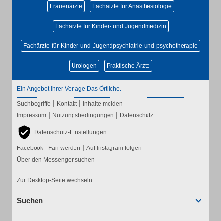
Frauenärzte
Fachärzte für Anästhesiologie
Fachärzte für Kinder- und Jugendmedizin
Fachärzte-für-Kinder-und-Jugendpsychiatrie-und-psychotherapie
Urologen
Praktische Ärzte
Ein Angebot Ihrer Verlage Das Örtliche.
|
|
Suchbegriffe
Kontakt
Inhalte melden
|
|
Impressum
Nutzungsbedingungen
Datenschutz
Datenschutz-Einstellungen
|
Facebook - Fan werden
Auf Instagram folgen
Über den Messenger suchen
Zur Desktop-Seite wechseln
Suchen