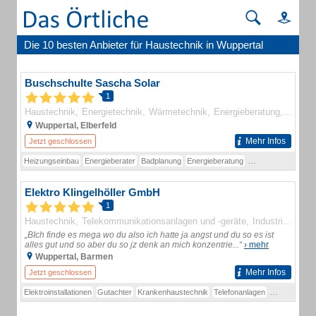
Die 10 besten Anbieter für Haustechnik in Wuppertal
Buschschulte Sascha Solar
1
Haustechnik
Energietechnik
Wärmetechnik
Energieberatung
Heizun
Wuppertal, Elberfeld
Mehr Infos
Jetzt geschlossen
Heizungseinbau
Energieberater
Badplanung
Energieberatung
Handwerkerservic
Elektro Klingelhöller GmbH
1
Haustechnik
Telekommunikationsanlagen und -geräte
Industrieanlagenbau
„BIch finde es mega wo du also ich hatte ja angst und du so es ist
alles gut und so aber du so jz denk an mich konzentrie...“
› mehr
Wuppertal, Barmen
Mehr Infos
Jetzt geschlossen
Elektroinstallationen
Gutachter
Krankenhaustechnik
Telefonanlagen
Kundendiens