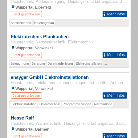
Haustechnik
Abflussreinigung
Heizungs- und Lüftungsbau
Bäder
Ro
Wuppertal, Elberfeld
Mehr Infos
Jetzt geschlossen
Sanitärtechnik
Heizungsbau
Elektrotechnik Pfankuchen
Haustechnik
Netzwerktechnik
Elektrotechnik
Wuppertal, Vohwinkel
Mehr Infos
Jetzt geschlossen
Beleuchtung
Beratung
Durchlauferhitzer
Elektroinstallation
Fußbodenheizung
Ha
ensyger GmbH Elektroinstallationen
Haustechnik
Telekommunikationsanlagen und -geräte
Antennenanlagen
Wuppertal, Vohwinkel
Mehr Infos
Jetzt geschlossen
Elektroinstallation
Elektrotechnik
Programmierungen
Alarmanlage
Energieversor
Hesse Ralf
Haustechnik
Wärmetechnik
Heizungs- und Lüftungsbau
Bäder
Sanit
Wuppertal, Barmen
Mehr Infos
Jetzt geschlossen