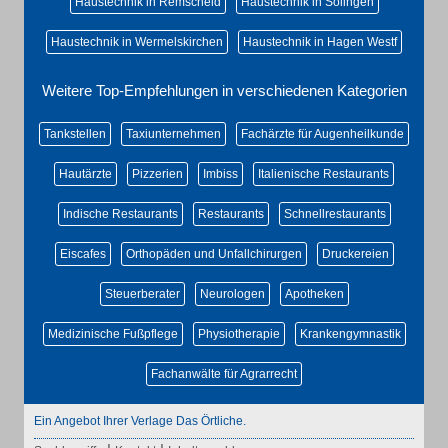
Haustechnik in Remscheid
Haustechnik in Solingen
Haustechnik in Wermelskirchen
Haustechnik in Hagen Westf
Weitere Top-Empfehlungen in verschiedenen Kategorien
Tankstellen
Taxiunternehmen
Fachärzte für Augenheilkunde
Hautärzte
Pizzerien
Imbiss
Italienische Restaurants
Indische Restaurants
Restaurants
Schnellrestaurants
Eiscafes
Orthopäden und Unfallchirurgen
Druckereien
Steuerberater
Neurologen
Apotheken
Medizinische Fußpflege
Physiotherapie
Krankengymnastik
Fachanwälte für Agrarrecht
Ein Angebot Ihrer Verlage Das Örtliche.