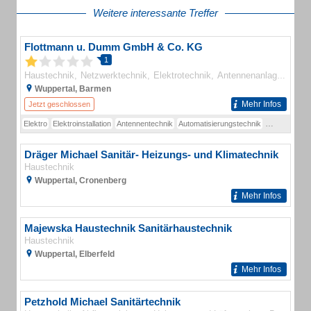
Weitere interessante Treffer
Flottmann u. Dumm GmbH & Co. KG
1
Haustechnik
Netzwerktechnik
Elektrotechnik
Antennenanlagen
Elek
Wuppertal, Barmen
Mehr Infos
Jetzt geschlossen
Elektro
Elektroinstallation
Antennentechnik
Automatisierungstechnik
Brandmeldea
Dräger Michael Sanitär- Heizungs- und Klimatechnik
Haustechnik
Wuppertal, Cronenberg
Mehr Infos
Majewska Haustechnik Sanitärhaustechnik
Haustechnik
Wuppertal, Elberfeld
Mehr Infos
Petzhold Michael Sanitärtechnik