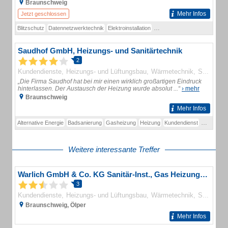
Braunschweig
Mehr Infos
Jetzt geschlossen
Blitzschutz
Datennetzwerktechnik
Elektroinstallation
Hausgerätereparatur
Kunden
Saudhof GmbH, Heizungs- und Sanitärtechnik
2
Kundendienste
Heizungs- und Lüftungsbau
Wärmetechnik
Sanitär
S
„Die Firma Saudhof hat bei mir einen wirklich großartigen Eindruck
hinterlassen. Der Austausch der Heizung wurde absolut ...“
› mehr
Braunschweig
Mehr Infos
Alternative Energie
Badsanierung
Gasheizung
Heizung
Kundendienst
Sanitär
S
Weitere interessante Treffer
Warlich GmbH & Co. KG Sanitär-Inst., Gas Heizungsbau
3
Kundendienste
Heizungs- und Lüftungsbau
Wärmetechnik
Sanitär
S
Braunschweig, Ölper
Mehr Infos