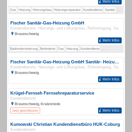
Mehr Infos
Gas
Heizung
Heizungsbau
Heizungsreparatur
Kundendienst
Sanitär
Sanitärins
Fischer Sanitär-Gas-Heizung GmbH
Kundendienste
Heizungs- und Lüftungsbau
Rohrreinigung
Sanitär
So
Braunschweig
Mehr Infos
Badmodernisierung
Behinderte
Gas
Heizung
Kundendienst
Rohrreinigung
Sanit
Fischer Sanitär-Gas-Heizung GmbH Sanitär- Heizungs- und Klimatechnik
Kundendienste
Heizungs- und Lüftungsbau
Rohrreinigung
Sanitär
So
Braunschweig
Mehr Infos
Krügel-Fernseh Fernsehreparaturservice
Kundendienste
Braunschweig, Kralenriede
Mehr Infos
Jetzt geschlossen
Kumowski Christian Kundendienstbüro HUK-Coburg
Kundendienste