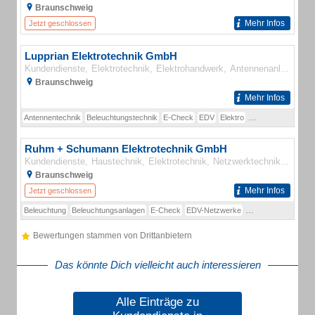
Braunschweig
Mehr Infos
Jetzt geschlossen
Lupprian Elektrotechnik GmbH
Kundendienste
Elektrotechnik
Elektrohandwerk
Antennenanlagen
K
Braunschweig
Mehr Infos
Antennentechnik
Beleuchtungstechnik
E-Check
EDV
Elektro
Kommunikationste
Ruhm + Schumann Elektrotechnik GmbH
Kundendienste
Haustechnik
Elektrotechnik
Netzwerktechnik
Elektr
Braunschweig
Mehr Infos
Jetzt geschlossen
Beleuchtung
Beleuchtungsanlagen
E-Check
EDV-Netzwerke
Elektro Mobilität
El
Bewertungen stammen von Drittanbietern
Das könnte Dich vielleicht auch interessieren
Alle Einträge zu