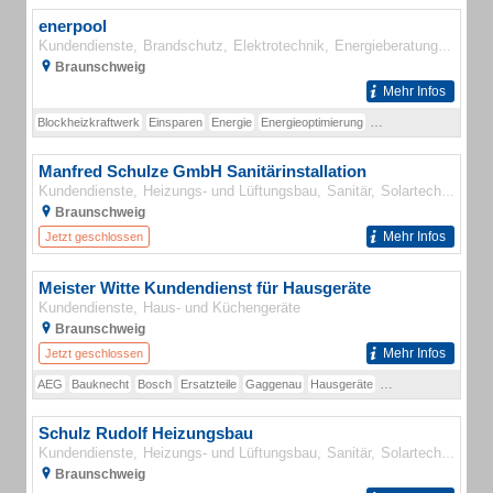
enerpool
Kundendienste
Brandschutz
Elektrotechnik
Energieberatung
Teleko
Braunschweig
Mehr Infos
Blockheizkraftwerk
Einsparen
Energie
Energieoptimierung
Energiesituation
Ener
Manfred Schulze GmbH Sanitärinstallation
Kundendienste
Heizungs- und Lüftungsbau
Sanitär
Solartechnik
Bau
Braunschweig
Mehr Infos
Jetzt geschlossen
Meister Witte Kundendienst für Hausgeräte
Kundendienste
Haus- und Küchengeräte
Braunschweig
Mehr Infos
Jetzt geschlossen
AEG
Bauknecht
Bosch
Ersatzteile
Gaggenau
Hausgeräte
Kundendienst
Miele
Schulz Rudolf Heizungsbau
Kundendienste
Heizungs- und Lüftungsbau
Sanitär
Solartechnik
Ga
Braunschweig