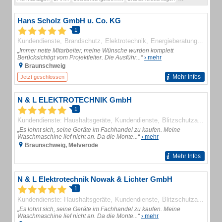
Hans Scholz GmbH u. Co. KG
1
Kundendienste
Brandschutz
Elektrotechnik
Energieberatung
Teleko
„Immer nette Mitarbeiter, meine Wünsche wurden komplett
Berücksichtigt vom Projektleiter. Die Ausführ...“
› mehr
Braunschweig
Mehr Infos
Jetzt geschlossen
N & L ELEKTROTECHNIK GmbH
1
Kundendienste: Haushaltsgeräte
Kundendienste
Blitzschutzanlagen
„Es lohnt sich, seine Geräte im Fachhandel zu kaufen. Meine
Waschmaschine lief nicht an. Da die Monte...“
› mehr
Braunschweig, Melverode
Mehr Infos
N & L Elektrotechnik Nowak & Lichter GmbH
1
Kundendienste: Haushaltsgeräte
Kundendienste
Blitzschutzanlagen
„Es lohnt sich, seine Geräte im Fachhandel zu kaufen. Meine
Waschmaschine lief nicht an. Da die Monte...“
› mehr