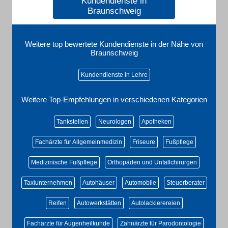
Kundendienste in
Braunschweig
Weitere top bewertete Kundendienste in der Nähe von
Braunschweig
Kundendienste in Lehre
Weitere Top-Empfehlungen in verschiedenen Kategorien
Tankstellen
Neurologen
Apotheken
Fachärzte für Allgemeinmedizin
Friseure
Fußpflege
Medizinische Fußpflege
Orthopäden und Unfallchirurgen
Taxiunternehmen
Autohäuser
Automobile
Steuerberater
Reifen
Autowerkstätten
Autolackierereien
Fachärzte für Augenheilkunde
Zahnärzte für Parodontologie