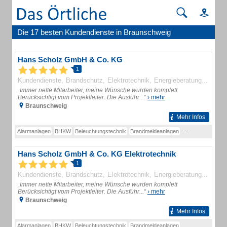
Die 17 besten Kundendienste in Braunschweig
Hans Scholz GmbH & Co. KG
1
Kundendienste
Brandschutz
Elektrotechnik
Energieberatung
Teleko
„Immer nette Mitarbeiter, meine Wünsche wurden komplett
Berücksichtigt vom Projektleiter. Die Ausführ...“
› mehr
Braunschweig
Mehr Infos
Alarmanlagen
BHKW
Beleuchtungstechnik
Brandmeldeanlagen
Elektriker
Elektr
Hans Scholz GmbH & Co. KG Elektrotechnik
1
Kundendienste
Brandschutz
Elektrotechnik
Energieberatung
Teleko
„Immer nette Mitarbeiter, meine Wünsche wurden komplett
Berücksichtigt vom Projektleiter. Die Ausführ...“
› mehr
Braunschweig
Mehr Infos
Alarmanlagen
BHKW
Beleuchtungstechnik
Brandmeldeanlagen
Elektriker
Elektr