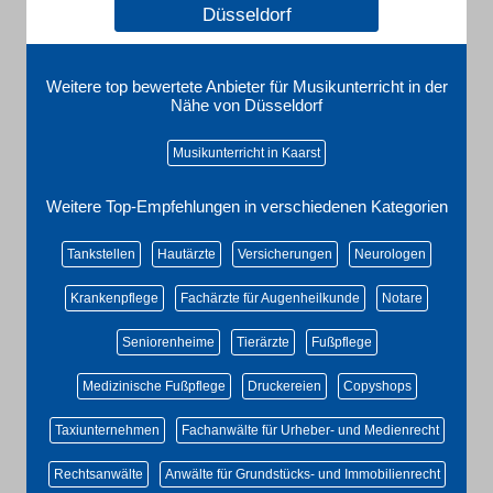
Düsseldorf
Weitere top bewertete Anbieter für Musikunterricht in der
Nähe von Düsseldorf
Musikunterricht in Kaarst
Weitere Top-Empfehlungen in verschiedenen Kategorien
Tankstellen
Hautärzte
Versicherungen
Neurologen
Krankenpflege
Fachärzte für Augenheilkunde
Notare
Seniorenheime
Tierärzte
Fußpflege
Medizinische Fußpflege
Druckereien
Copyshops
Taxiunternehmen
Fachanwälte für Urheber- und Medienrecht
Rechtsanwälte
Anwälte für Grundstücks- und Immobilienrecht