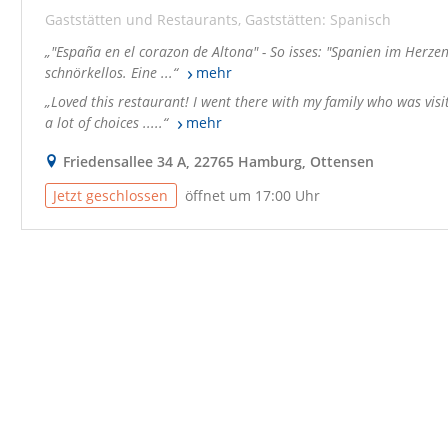
Gaststätten und Restaurants
Gaststätten: Spanisch
"España en el corazon de Altona" - So isses: "Spanien im Herze
schnörkellos. Eine ...
mehr
Loved this restaurant! I went there with my family who was vis
a lot of choices .....
mehr
Friedensallee 34 A, 22765 Hamburg, Ottensen
Jetzt geschlossen
öffnet um 17:00 Uhr