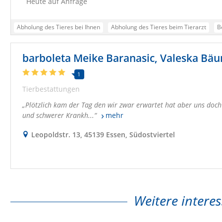
Heute auf Anfrage
Abholung des Tieres bei Ihnen
Abholung des Tieres beim Tierarzt
B
Transport zum Tierfriedhof Ihrer Wahl oder ze
barboleta Meike Baranasic, Valeska Bä
1
Tierbestattungen
Plötzlich kam der Tag den wir zwar erwartet hat aber uns doch 
und schwerer Krankh...
mehr
Leopoldstr. 13, 45139 Essen, Südostviertel
Weitere interes