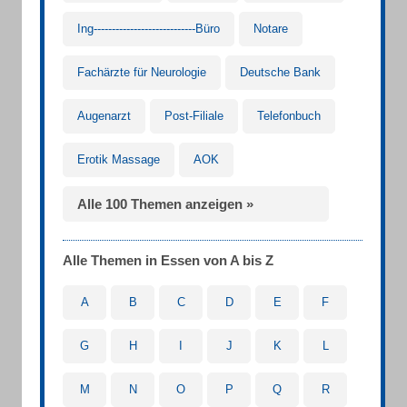
Ing----------------------------Büro
Notare
Fachärzte für Neurologie
Deutsche Bank
Augenarzt
Post-Filiale
Telefonbuch
Erotik Massage
AOK
Alle 100 Themen anzeigen »
Alle Themen in Essen von A bis Z
A
B
C
D
E
F
G
H
I
J
K
L
M
N
O
P
Q
R