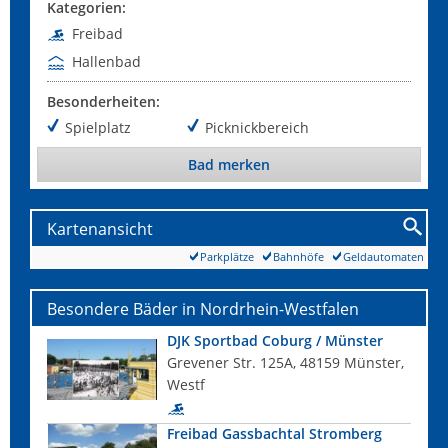
Kategorien:
Freibad
Hallenbad
Besonderheiten:
Spielplatz
Picknickbereich
Bad merken
Kartenansicht
Parkplätze
Bahnhöfe
Geldautomaten
Besondere Bäder in Nordrhein-Westfalen
DJK Sportbad Coburg / Münster
Grevener Str. 125A, 48159 Münster,
Westf
Freibad Gassbachtal Stromberg