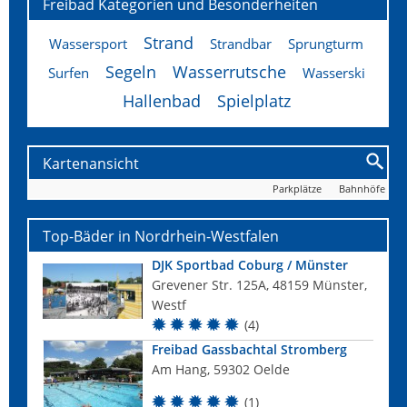
Freibad Kategorien und Besonderheiten
Strand
Wassersport
Strandbar
Sprungturm
Segeln
Wasserrutsche
Surfen
Wasserski
Hallenbad
Spielplatz
Kartenansicht
Parkplätze
Bahnhöfe
Top-Bäder in Nordrhein-Westfalen
DJK Sportbad Coburg / Münster
Grevener Str. 125A, 48159 Münster,
Westf
(4)
Freibad Gassbachtal Stromberg
Am Hang, 59302 Oelde
(1)