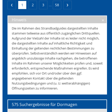
1
2
3
...
58
Hinweis
Die im Rahmen des Strandbadguides dargestellten Inhalte
stammen teilweise aus öffentlich zugänglichen Drittquellen.
Aufgrund der Vielzahl der Inhalte ist es leider nicht möglich,
die dargestellten Inhalte auf inhaltliche Richtigkeit und
Einhaltung der geltenden rechtlichen Bestimmungen zu
überprüfen. Selbstverständlich werden wir Hinweisen auf
angeblich unzulässige Inhalte nachgehen, die betroffenen
Inhalte im Rahmen unserer Möglichkeiten prüfen und, soweit
erforderlich, entsprechende Maßnahmen ergreifen. Es wird
empfohlen, sich vor Ort und/oder über den ggf.
angegebenen Kontakt über die geltenden
Nutzungsbedingungen und (u. U. wetterabhängigen)
Öffnungszeiten zu informieren.
575 Suchergebnisse für Dormagen