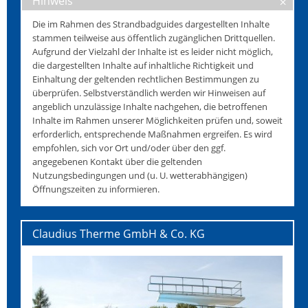
Hinweis
Die im Rahmen des Strandbadguides dargestellten Inhalte
stammen teilweise aus öffentlich zugänglichen Drittquellen.
Aufgrund der Vielzahl der Inhalte ist es leider nicht möglich,
die dargestellten Inhalte auf inhaltliche Richtigkeit und
Einhaltung der geltenden rechtlichen Bestimmungen zu
überprüfen. Selbstverständlich werden wir Hinweisen auf
angeblich unzulässige Inhalte nachgehen, die betroffenen
Inhalte im Rahmen unserer Möglichkeiten prüfen und, soweit
erforderlich, entsprechende Maßnahmen ergreifen. Es wird
empfohlen, sich vor Ort und/oder über den ggf.
angegebenen Kontakt über die geltenden
Nutzungsbedingungen und (u. U. wetterabhängigen)
Öffnungszeiten zu informieren.
Claudius Therme GmbH & Co. KG