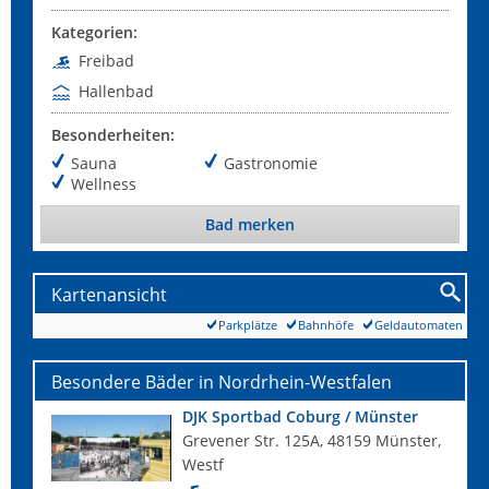
Kategorien:
Freibad
Hallenbad
Besonderheiten:
Sauna
Gastronomie
Wellness
Bad merken
Kartenansicht
Parkplätze
Bahnhöfe
Geldautomaten
Besondere Bäder in Nordrhein-Westfalen
DJK Sportbad Coburg / Münster
Grevener Str. 125A, 48159 Münster,
Westf