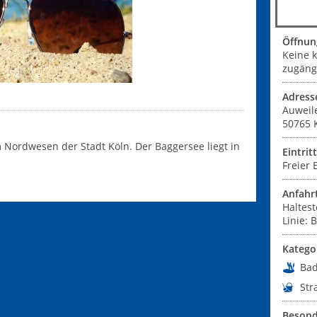
Öffnun
Keine 
zugängl
Adress
Auweil
50765
m Nordwesen der Stadt Köln. Der Baggersee liegt in
Eintrit
Freier E
Anfahr
Haltest
Linie: 
Katego
Ba
Str
Besond