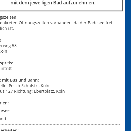
mit dem jeweiligen Bad aufzunehmen.
gszeiten:
konkreten Öffnungszeiten vorhanden, da der Badesee frei
ich ist.
e:
erweg 58
Köln
tspreis:
intritt
t mit Bus und Bahn:
elle: Pesch Schulstr., Köln
Bus 127 Richtung: Ebertplatz, Köln
rien:
desee
and
erheiten: