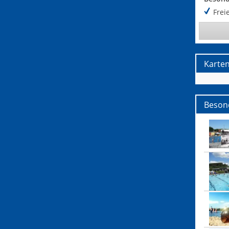
Freie
Karte
Beson