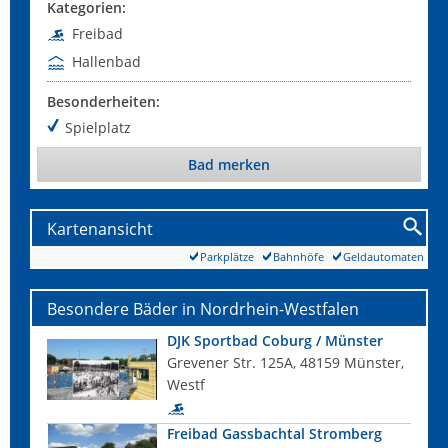
Kategorien:
Freibad
Hallenbad
Besonderheiten:
Spielplatz
Bad merken
Kartenansicht
Parkplätze
Bahnhöfe
Geldautomaten
Besondere Bäder in Nordrhein-Westfalen
DJK Sportbad Coburg / Münster
Grevener Str. 125A, 48159 Münster,
Westf
Freibad Gassbachtal Stromberg