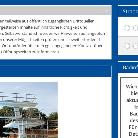
Stran
teilweise aus öffentlich zugänglichen Drittquellen.
rgestellten Inhalte auf inhaltliche Richtigkeit und
. Selbstverständlich werden wir Hinweisen auf angeblich
 unserer Möglichkeiten prüfen und, soweit erforderlich,
r Ort und/oder über den ggf. angegebenen Kontakt über
 Öffnungszeiten zu informieren.
Badin
Wicht
bie
aktu
f
Bad
des
Für
Det