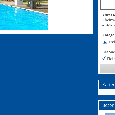
Adress
Rheinw
46487
Katego
Fre
Besond
Pick
Karte
Beson