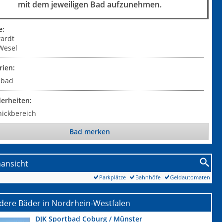
mit dem jeweiligen Bad aufzunehmen.
e:
ardt
Wesel
rien:
ibad
erheiten:
nickbereich
Bad merken
nansicht
Parkplätze
Bahnhöfe
Geldautomaten
dere Bäder in Nordrhein-Westfalen
DJK Sportbad Coburg / Münster