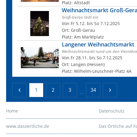
Platz: Altstadt
Weihnachtsmarkt Groß-Ger
Groß-Gerau lädt ein
Von Fr 5.12. bis So 7.12.2025
Ort: Groß-Gerau
Platz: Am Marktplatz
Langener Weihnachtsmarkt
Weihnachtsmarkt rund um den Vierröhr
Von Fr 28.11. bis So 7.12.2025
Ort: Langen (Hessen)
Platz: Wilhelm-Leuschner-Platz 4A
1
2
3
34
...
Home
Datenschutz
www.dasoertliche.de
Das Örtliche auf 