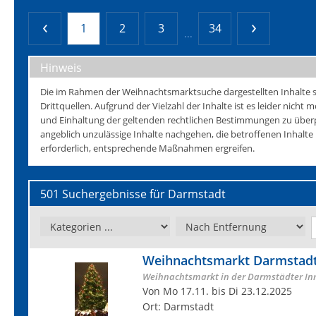
1
2
3
34
...
Hinweis
Die im Rahmen der Weihnachtsmarktsuche dargestellten Inhalte s
Drittquellen. Aufgrund der Vielzahl der Inhalte ist es leider nicht mö
und Einhaltung der geltenden rechtlichen Bestimmungen zu überp
angeblich unzulässige Inhalte nachgehen, die betroffenen Inhalt
erforderlich, entsprechende Maßnahmen ergreifen.
501 Suchergebnisse für Darmstadt
Weihnachtsmarkt Darmstad
Weihnachtsmarkt in der Darmstädter In
Von Mo 17.11. bis Di 23.12.2025
Ort: Darmstadt