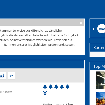
tammen teilweise aus öffentlich zugänglichen
glich, die dargestellten Inhalte auf inhaltliche Richtigkeit
rüfen. Selbstverständlich werden wir Hinweisen auf
e im Rahmen unserer Möglichkeiten prüfen und, soweit
Karte
Top-M
t
nenstadt
Entfernung:
< 1 km