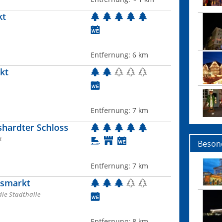
kt
Entfernung:
6 km
kt
Entfernung:
7 km
hardter Schloss
t
Beson
Entfernung:
7 km
tsmarkt
ie Stadthalle
Entfernung:
8 km