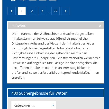
1
2
3
...
27
Hinweis
Die im Rahmen der Weihnachtsmarktsuche dargestellten
Inhalte stammen teilweise aus öffentlich zugänglichen
Drittquellen. Aufgrund der Vielzahl der Inhalte ist es leider
nicht möglich, die dargestellten Inhalte auf inhaltliche
Richtigkeit und Einhaltung der geltenden rechtlichen
Bestimmungen zu überprüfen. Selbstverständlich werden wir
Hinweisen auf angeblich unzulässige Inhalte nachgehen, die
betroffenen Inhalte im Rahmen unserer Möglichkeiten
prüfen und, soweit erforderlich, entsprechende Maßnahmen
ergreifen.
400 Suchergebnisse für Witten
Kategorien ...