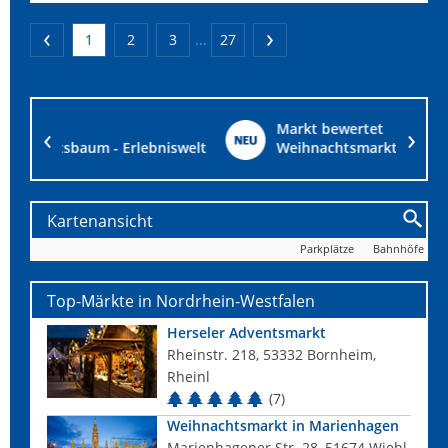
1
2
3
...
27
Markt bewertet
iswelt
Weihnachtsmarkt am 1. Advent in Babenhausen
Kartenansicht
Parkplätze
Bahnhöfe
Top-Märkte in Nordrhein-Westfalen
Herseler Adventsmarkt
Rheinstr. 218, 53332 Bornheim,
Rheinl
(7)
Weihnachtsmarkt in Marienhagen
Marienhagener Str. 28, 51674 Wiehl