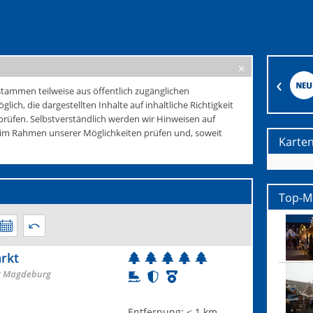
tammen teilweise aus öffentlich zugänglichen
glich, die dargestellten Inhalte auf inhaltliche Richtigkeit
rüfen. Selbstverständlich werden wir Hinweisen auf
e im Rahmen unserer Möglichkeiten prüfen und, soweit
Karte
Top-Mä
rkt
t Magdeburg
Entfernung:
< 1 km