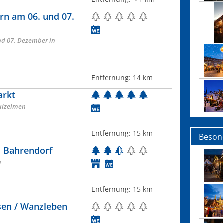
n am 06. und 07.
d 07. Dezember in
Entfernung:
14 km
arkt
alzelmen
Entfernung:
15 km
Beson
s Bahrendorf
n
Entfernung:
15 km
sen / Wanzleben