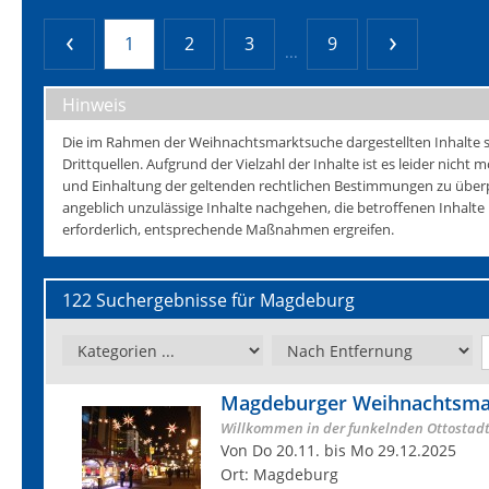
1
2
3
9
...
Hinweis
Die im Rahmen der Weihnachtsmarktsuche dargestellten Inhalte s
Drittquellen. Aufgrund der Vielzahl der Inhalte ist es leider nicht mö
und Einhaltung der geltenden rechtlichen Bestimmungen zu überp
angeblich unzulässige Inhalte nachgehen, die betroffenen Inhalt
erforderlich, entsprechende Maßnahmen ergreifen.
122 Suchergebnisse für Magdeburg
Magdeburger Weihnachtsma
Willkommen in der funkelnden Ottostad
Von Do 20.11. bis Mo 29.12.2025
Ort: Magdeburg