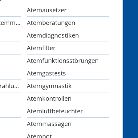
Atemausetzer
Atembehandlungenatemmassagen
Atemberatungen
Atemdiagnostiken
Atemfilter
Atemfunktionsstörungen
Atemgastests
Atemgetriggerte Bestrahlung
Atemgymnastik
Atemkontrollen
Atemluftbefeuchter
Atemmassagen
Atemnot