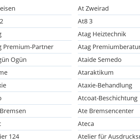
Reisen
At Zweirad
 2
At8 3
g
Atag Heiztechnik
g Premium-Partner
Atag Premiumberatu
gün Ogün
Ataide Semedo
me
Ataraktikum
xie
Ataxie-Behandlung
o
Atcoat-Beschichtung
 Bremsen
Ate Bremsencenter
c
Ateca
ier 124
Atelier für Ausdruck