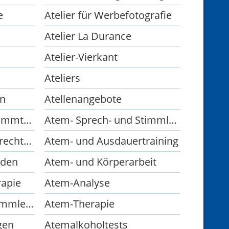
e
Atelier für Werbefotografie
Atelier La Durance
Atelier-Vierkant
Ateliers
en
Atellenangebote
Atem- Sprach- und Stimmtherapie
Atem- Sprech- und Stimmlehrer
Atem- Stimm- und Sprechtherapie
Atem- und Ausdauertraining
oden
Atem- und Körperarbeit
apie
Atem-Analyse
Atem-Sprech- und Stimmlehrerin Craniosacraltherapie
Atem-Therapie
gen
Atemalkoholtests