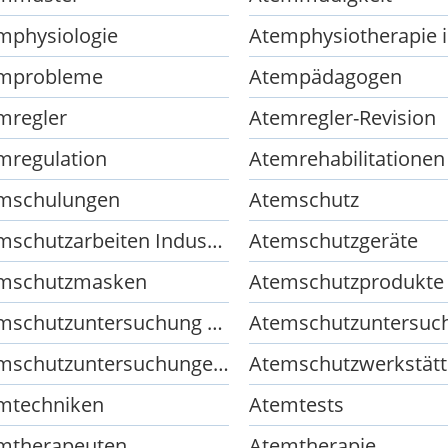
mphysiologie
mprobleme
Atempädagogen
mregler
Atemregler-Revision
mregulation
Atemrehabilitationen
mschulungen
Atemschutz
Atemschutzarbeiten Industriearbeiten
Atemschutzgeräte
mschutzmasken
Atemschutzprodukte
Atemschutzuntersuchung Feuerwehr
Atemschutzuntersuchungen G 26
Atemschutzwerkstät
mtechniken
Atemtests
mtherapeuten
Atemtherapie