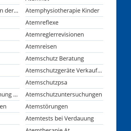
Atemphysiotherapie in der Pädiatrie
Atemphysiotherapie Kinder
Atemreflexe
Atemreglerrevisionen
Atemreisen
Atemschutz Beratung
Atemschutzgeräte Verkaufen
Atemschutzpsa
Atemschutzuntersuchung G26 3
Atemschutzuntersuchungen
ten
Atemstörungen
Atemtests bei Verdauung
Atemtherapie At