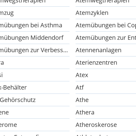
mwegstherapien
Atemwegtherapien
mzug
Atemzyklen
mübungen bei Asthma
Atemübungen bei Co
mübungen Middendorf
Atemübungen zur Verbesserung der Lungenfunktion
Atennenanlagen
ra
Aterienzentren
i
Atex
x-Behälter
Atf
 Gehörschutz
Athe
ene
Athera
erome
Atheroskerose