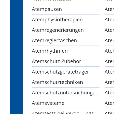
Atempausen
Ate
Atemphysiotherapien
Ate
Atemregenerierungen
Ate
Atemreglertaschen
Ate
Atemrhythmen
Ate
Atemschutz-Zubehör
Atemschutzgeräteträger
Ate
Atemschutztechniken
Atemschutzuntersuchungen für die Feuerwehr
Atemsysteme
Ate
Atemtests bei Verdauungsstörungen
Ate