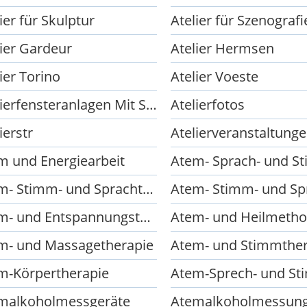
ier für Skulptur
Atelier für Szenografi
lier Gardeur
Atelier Hermsen
ier Torino
Atelier Voeste
Atelierfensteranlagen Mit Statik
Atelierfotos
ierstr
Atelierveranstaltung
m und Energiearbeit
Atem- Stimm- und Sprachtherapie
Atem- und Entspannungstherapien
Atem- und Heilmeth
m- und Massagetherapie
Atem- und Stimmther
m-Körpertherapie
malkoholmessgeräte
Atemalkoholmessun