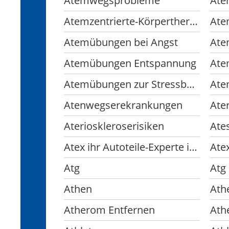
Atemwegsprobleme
Ate
Atemzentrierte-Körpertherapie
Ate
Atemübungen bei Angst
Ate
Atemübungen Entspannung
Ate
Atemübungen zur Stressbewältigung
Atenwegserekrankungen
Ate
Aterioskleroserisiken
Ates
Atex ihr Autoteile-Experte im Oderland
Ate
Atg
Atg
Athen
Ath
Atherom Entfernen
Ath