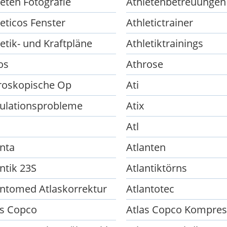
leten Fotografie
Athletenbetreuungen
eticos Fenster
Athletictrainer
etik- und Kraftpläne
Athletiktrainings
os
Athrose
roskopische Op
Ati
kulationsprobleme
Atix
Atl
anta
Atlanten
ntik 23S
Atlantiktörns
antomed Atlaskorrektur
Atlantotec
as Copco
Atlas Copco Kompre