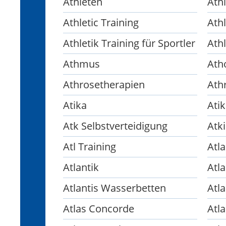
Athleten
Ath
Athletic Training
Athl
Athletik Training für Sportler
Athl
Athmus
Ath
Athrosetherapien
Ath
Atika
Ati
Atk Selbstverteidigung
Atki
Atl Training
Atl
Atlantik
Atla
Atlantis Wasserbetten
Atl
Atlas Concorde
Atl