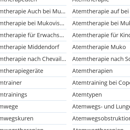
Atemtherapie Auch bei Mukuviszidose
Atemtherapie bei Mukoviszidose Copd und Asthma
Atemtherapie für Erwachsene
Atemtherapie für Kin
mtherapie Middendorf
Atemtherapie Muko
Atemtherapie nach Chevaillier
mtherapiegeräte
Atemtherapien
mtrainer
Atemtraining bei Cop
mtrainings
Atemtypen
mwege
mwegskuren
Atemwegsobstruktio