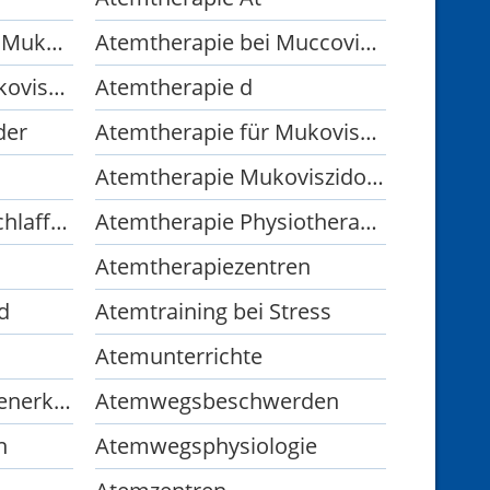
Atemtherapie auf bei Mukoviszidose
Atemtherapie bei Muccoviszidose
Atemtherapie bei Mukoviszidose Craniosacrale Therapie Sportmedizin
Atemtherapie d
der
Atemtherapie für Mukoviszidose
Atemtherapie Mukoviszidose
Atemtherapie nach Schlaffhorst-Andersen
Atemtherapie Physiotherapie
Atemtherapiezentren
d
Atemtraining bei Stress
Atemunterrichte
Atemwegs- und Lungenerkrankungen
Atemwegsbeschwerden
n
Atemwegsphysiologie