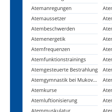
Atemanregungen
Ate
Atemaussetzer
Ate
Atembeschwerden
Ate
Atemenergetik
Ate
Atemfrequenzen
Ate
Atemfunktionstrainings
Ate
Atemgesteuerte Bestrahlung
Ate
Atemgymnastik bei Mukoviszidose und Copd
Atemkurse
Ate
Atemluftionisierung
Ate
Atemmuskulatur
Ate