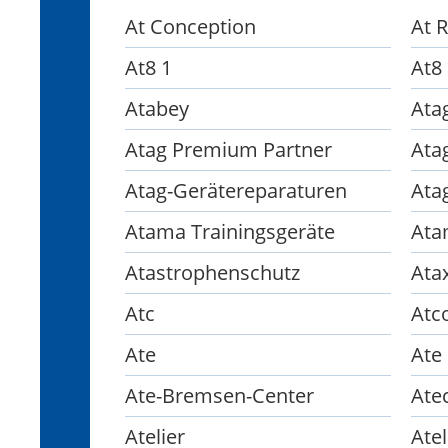
At Conception
At 
At8 1
At8
Atabey
Ata
Atag Premium Partner
Ata
Atag-Gerätereparaturen
Ata
Atama Trainingsgeräte
Ata
Atastrophenschutz
Ata
Atc
Atc
Ate
Ate
Ate-Bremsen-Center
Ate
Atelier
Atel