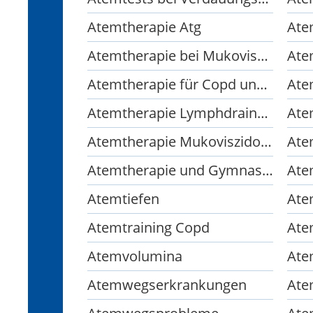
Atemtherapie Atg
Atemtherapie bei Mukoviszidose
Atemtherapie für Copd und Asthmapatienten
Atemtherapie Lymphdrainage Manuelle Therapie Fangopackungen
Ate
Atemtherapie Mukoviszidose Kinesiologisches Taping
Atemtherapie und Gymnastik
Ate
Atemtiefen
Ate
Atemtraining Copd
Ate
Atemvolumina
Ate
Atemwegserkrankungen
Ate