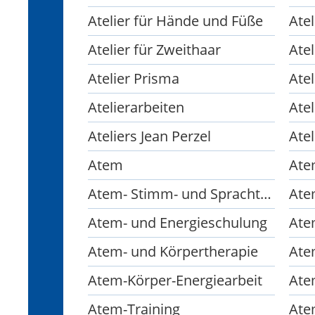
Atelier für Hände und Füße
Atel
Atelier für Zweithaar
Ate
Atelier Prisma
Atel
Atelierarbeiten
Ateliers Jean Perzel
Atel
Atem
Ate
Atem- Stimm- und Sprachtherapeutin
Atem- und Energieschulung
Atem- und Körpertherapie
Ate
Atem-Körper-Energiearbeit
Ate
Atem-Training
Ate