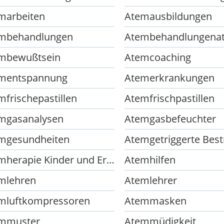
marbeiten
Atemausbildungen
mbehandlungen
mbewußtsein
Atemcoaching
mentspannung
Atemerkrankungen
mfrischepastillen
Atemfrischpastillen
mgasanalysen
Atemgasbefeuchter
mgesundheiten
Atemherapie Kinder und Erwachsene
Atemhilfen
mlehren
Atemlehrer
mluftkompressoren
Atemmasken
mmuster
Atemmüdigkeit