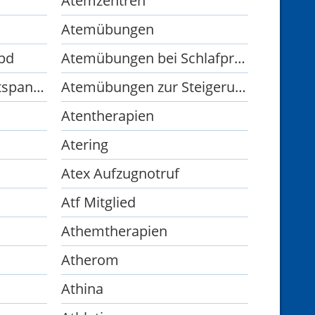
Atemzentren
Atemübungen
pd
Atemübungen bei Schlafproblemen
Atemübungen zur Entspannung
Atemübungen zur Steigerung der Leistungsfähigkeit
Atentherapien
Atering
Atex Aufzugnotruf
Atf Mitglied
Athemtherapien
Atherom
Athina