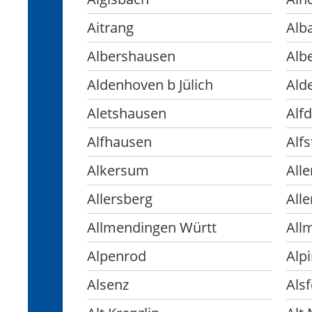
Aitrang
Alb
Albershausen
Alb
Aldenhoven b Jülich
Ald
Aletshausen
Alfd
Alfhausen
Alfs
Alkersum
Alle
Allersberg
All
Allmendingen Württ
All
Alpenrod
Alp
Alsenz
Alsf