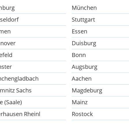
mburg
München
seldorf
Stuttgart
men
Essen
nover
Duisburg
efeld
Bonn
ster
Augsburg
chengladbach
Aachen
mnitz Sachs
Magdeburg
e (Saale)
Mainz
rhausen Rheinl
Rostock