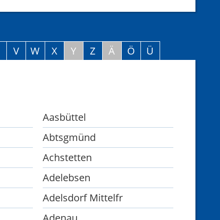
U
V
W
X
Y
Z
Ä
Ö
Ü
Aasbüttel
Abtsgmünd
Achstetten
Adelebsen
Adelsdorf Mittelfr
Adenau