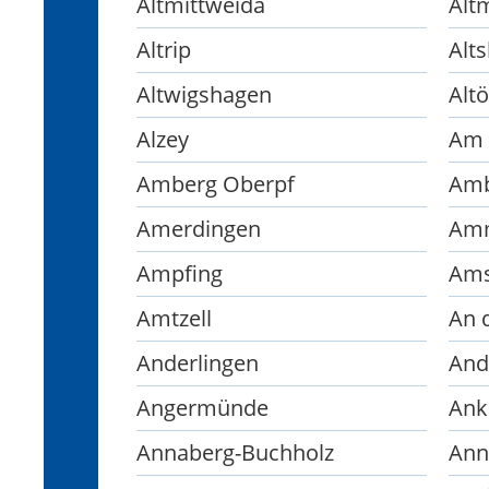
Altmittweida
Alt
Altrip
Alt
Altwigshagen
Altö
Alzey
Am 
Amberg Oberpf
Amb
Amerdingen
Am
Ampfing
Ams
Amtzell
An 
Anderlingen
And
Angermünde
Ank
Annaberg-Buchholz
Ann