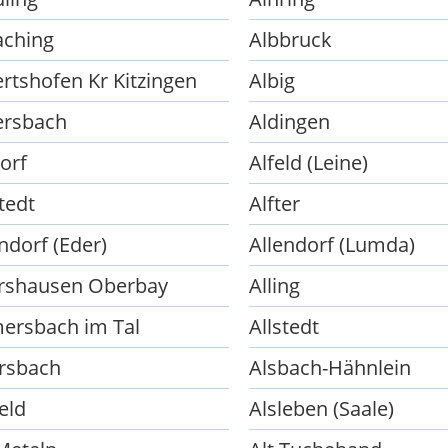
aching
Albbruck
ertshofen Kr Kitzingen
Albig
ersbach
Aldingen
orf
Alfeld (Leine)
tedt
Alfter
ndorf (Eder)
Allendorf (Lumda)
ershausen Oberbay
Alling
mersbach im Tal
Allstedt
irsbach
Alsbach-Hähnlein
eld
Alsleben (Saale)