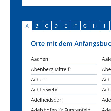
A
B
C
D
E
F
G
H
I
Orte mit dem Anfangsbuc
Aachen
Aal
Abenberg Mittelfr
Abe
Achern
Ach
Achterwehr
Ach
Adelheidsdorf
Ade
Adelshofen Kr Fürstenfeldbruck
Ade