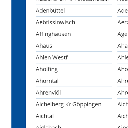
Adenbüttel
Ade
Aebtissinwisch
Aer
Affinghausen
Age
Ahaus
Ahlen Westf
Ahl
Aholfing
Aho
Ahorntal
Ahr
Ahrenviöl
Ahr
Aichelberg Kr Göppingen
Aic
Aichtal
Aic
Aiglsbach
Ain