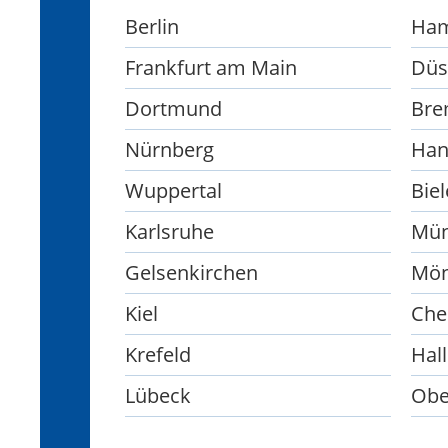
Berlin
Ha
Frankfurt am Main
Düs
Dortmund
Bre
Nürnberg
Han
Wuppertal
Biel
Karlsruhe
Mün
Gelsenkirchen
Mön
Kiel
Che
Krefeld
Hall
Lübeck
Obe