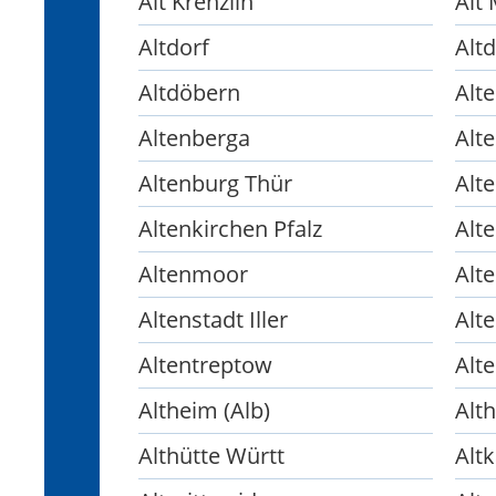
Alt Krenzlin
Alt
Altdorf
Alt
Altdöbern
Alt
Altenberga
Alt
Altenburg Thür
Alt
Altenkirchen Pfalz
Alt
Altenmoor
Alt
Altenstadt Iller
Alt
Altentreptow
Alt
Altheim (Alb)
Alt
Althütte Württ
Alt