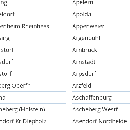
ing
Apelern
eldorf
Apolda
enheim Rheinhess
Appenweier
sing
Argenbühl
storf
Arnbruck
sdorf
Arnstadt
storf
Arpsdorf
berg Oberfr
Arzfeld
ha
Aschaffenburg
heberg (Holstein)
Ascheberg Westf
ndorf Kr Diepholz
Asendorf Nordheide