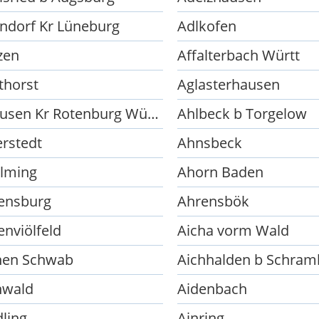
ndorf Kr Lüneburg
Adlkofen
zen
Affalterbach Württ
thorst
Aglasterhausen
Ahausen Kr Rotenburg Wümme
Ahlbeck b Torgelow
erstedt
Ahnsbeck
lming
Ahorn Baden
ensburg
Ahrensbök
enviölfeld
Aicha vorm Wald
hen Schwab
Aichhalden b Schram
hwald
Aidenbach
dling
Ainring