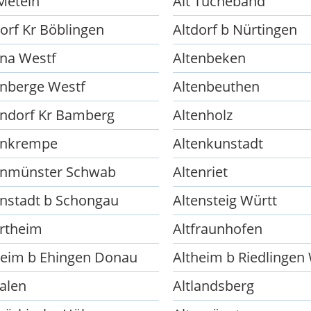
 Meteln
Alt Tucheband
dorf Kr Böblingen
Altdorf b Nürtingen
ena Westf
Altenbeken
enberge Westf
Altenbeuthen
endorf Kr Bamberg
Altenholz
enkrempe
Altenkunstadt
enmünster Schwab
Altenriet
enstadt b Schongau
Altensteig Württ
ertheim
Altfraunhofen
heim b Ehingen Donau
Altheim b Riedlingen
kalen
Altlandsberg