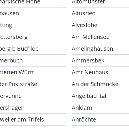
märkische Höhe
Altomünster
shausen
Altusried
tting
Alveslohe
Ettersberg
Am Mellensee
erg b Buchloe
Amelinghausen
merbuch
Ammersbek
tetten Württ
Amt Neuhaus
der Poststraße
An der Schmücke
ervenne
Angelbachtal
ershagen
Anklam
weiler am Trifels
Anröchte