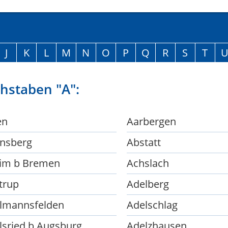
J
K
L
M
N
O
P
Q
R
S
T
hstaben "A":
en
Aarbergen
nsberg
Abstatt
im b Bremen
Achslach
trup
Adelberg
lmannsfelden
Adelschlag
lsried b Augsburg
Adelzhausen