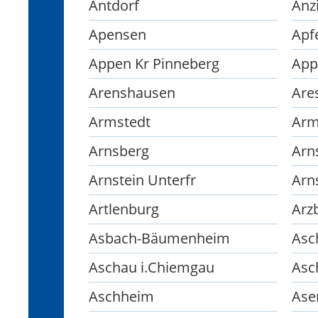
Antdorf
Anz
Apensen
Apf
Appen Kr Pinneberg
App
Arenshausen
Are
Armstedt
Arm
Arnsberg
Arn
Arnstein Unterfr
Arn
Artlenburg
Arz
Asbach-Bäumenheim
Asc
Aschau i.Chiemgau
Asc
Aschheim
Ase