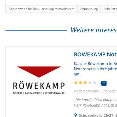
Fachanwälte für Bank- und Kapitalmarktrecht
Abmahnung
Arbeitsr
Aufhebungsvertrag
Ehlers
Kündigung
Kündigungsschutz
Kün
Weitere interes
RÖWEKAMP Notar
Kanzlei Röwekamp in B
Notare setzen ihre jah
ein.
2
Rechtsanwälte: Erbrecht
Die Kanzlei Röwekamp hat
Herr Röwekamp hat sich 
Schüsselkorb 26/27,