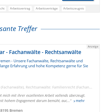
echt
Arbeitsvertrag
Arbeitsverträge
Arbeitszeugnis
digungsschutzklage
Urlaubsabgeltung
sante Treffer
Anzeige
 - Fachanwälte - Rechtsanwälte
remen - Unsere Fachanwälte, Rechtsanwälte und
relange Erfahrung und hohe Kompetenz gerne für Sie
 (Fachanwälte)
Rechtsanwälte: Familienrecht (Fachanwälte)
Rechts
 mich mit ihrer exzellenten Arbeit vollends überzeugt.
mit hohem Engagement darum bemüht, auc...
mehr
 28195 Bremen