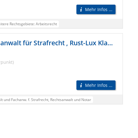
Mehr Infos ...
itere Rechtsgebiete: Arbeitsrecht
 Forderungseinzug, Gesellschaftsrecht
Lunkmoss Gerhard Rechtsanwalt u. Fachanwalt für Strafrecht , Rust-Lux Klaus Rechtsanwalt
dwirtschaftsrecht, Medizinrecht
rungsrecht, Strafrecht, Unfallrecht
rpunkt)
trecht, Vertragsrecht, Verwaltungsrecht
otare
FA Erbrecht,
FA Versicherungsrecht
Arbeitsrecht
t
Mietrecht
Notar
Rechtsanwalt
Rechtsanwälte
Mehr Infos ...
uerrecht
Versicherungsrecht
Verkehrsrecht
t und Fachanw. f. Strafrecht, Rechtsanwalt und Notar
cht
Fachanwalt Versicherungsrecht
echt
Fachanwalt
Arbeitsrecht
Bußgeldrecht
Erbrecht
cht
Mietrecht
Schadensersatzrecht
Scheidung