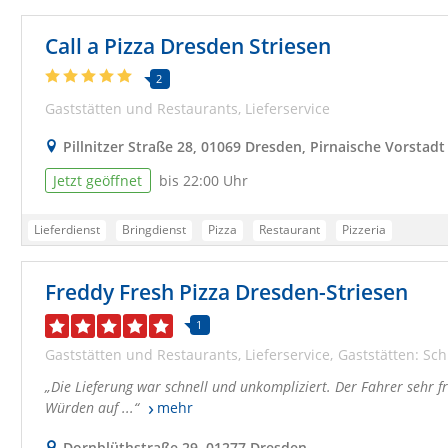
Pizzeria Dresden
Essen bestellen Dresden
Lieferdienst Dresden
Call a Pizza Dresden Striesen
Lieferservice Dresden
Pizzadienst Dresden
Bringservice Dresden
Pizza Bringdienst Dresden
Online Pizza Dresden
Testsieger Dresde
2
Gaststätten und Restaurants
Lieferservice
Pillnitzer Straße 28, 01069 Dresden, Pirnaische Vorstadt
Jetzt geöffnet
bis 22:00 Uhr
Lieferdienst
Bringdienst
Pizza
Restaurant
Pizzeria
Freddy Fresh Pizza Dresden-Striesen
1
Gaststätten und Restaurants
Lieferservice
Gaststätten: Sch
Die Lieferung war schnell und unkompliziert. Der Fahrer sehr fr
Würden auf ...
mehr
Dornblüthstraße 29, 01277 Dresden