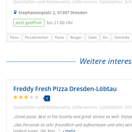
Gaststätten und Restaurants
Lieferservice
Gaststätten: Sch
Stephanienplatz 2, 01307 Dresden
Jetzt geöffnet
bis 21:00 Uhr
Pizza
Pizzabrötchen
Pasta
Burger
Salat
Eis
Getränke
Pizzeria Dresden
Essen bestellen Dresden
Lieferdienst Dresden
Lieferservice Dresden
Pizzadienst Dresden
Bringservice Dresden
Weitere interes
Pizza Bringdienst Dresden
Online Pizza Dresden
Testsieger Dresde
Freddy Fresh Pizza Dresden-Löbtau
4
Gaststätten und Restaurants
Lieferservice
Gaststätten: Sch
Great pizza. Best in the locality and great service as well. Enj
Das Personal ist sehr freundlich und aufmerksam und alles wirkt
einfach super. Die Prei...
mehr