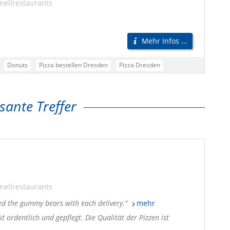
nellrestaurants
Mehr Infos ...
Donuts
Pizza bestellen Dresden
Pizza Dresden
Pizza Lieferdienst Dresden
Pizzaservice Dresden
Pizzabote Dresden
Pizza Lieferservice Dresden
sante Treffer
n
Testsieger Pizza Dresden
Beste Pizza Dresden
nellrestaurants
oyed the gummy bears with each delivery.
mehr
 ordentlich und gepflegt. Die Qualität der Pizzen ist