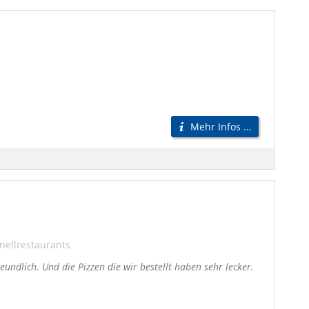
Pizza Lieferdienst Dresden
Pizzaservice Dresden
Pizzabote Dresden
Pizza Lieferservice Dresden
n
Testsieger Pizza Dresden
Beste Pizza Dresden
Mehr Infos ...
nellrestaurants
eundlich. Und die Pizzen die wir bestellt haben sehr lecker.