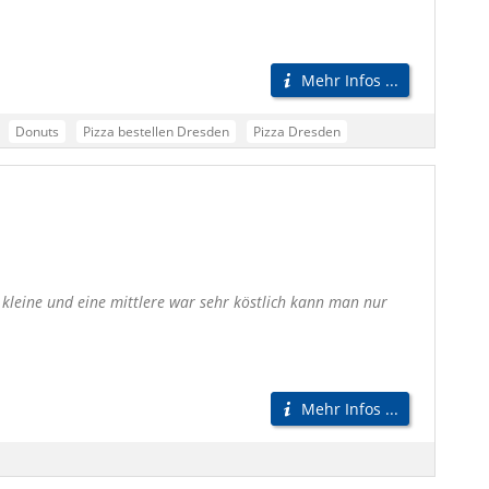
Mehr Infos ...
Donuts
Pizza bestellen Dresden
Pizza Dresden
Pizza Lieferdienst Dresden
Pizzaservice Dresden
Pizzabote Dresden
Pizza Lieferservice Dresden
n
Testsieger Pizza Dresden
Beste Pizza Dresden
e kleine und eine mittlere war sehr köstlich kann man nur
Mehr Infos ...