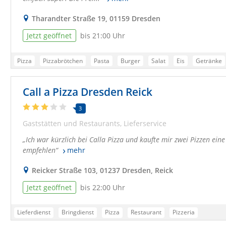
Tharandter Straße 19, 01159 Dresden
Jetzt geöffnet
bis 21:00 Uhr
Pizza
Pizzabrötchen
Pasta
Burger
Salat
Eis
Getränke
Pizzeria Dresden
Essen bestellen Dresden
Lieferdienst Dresden
Call a Pizza Dresden Reick
Lieferservice Dresden
Pizzadienst Dresden
Bringservice Dresden
Pizza Bringdienst Dresden
Online Pizza Dresden
Testsieger Dresde
3
Gaststätten und Restaurants
Lieferservice
Ich war kürzlich bei Calla Pizza und kaufte mir zwei Pizzen ein
empfehlen
mehr
Reicker Straße 103, 01237 Dresden, Reick
Jetzt geöffnet
bis 22:00 Uhr
Lieferdienst
Bringdienst
Pizza
Restaurant
Pizzeria