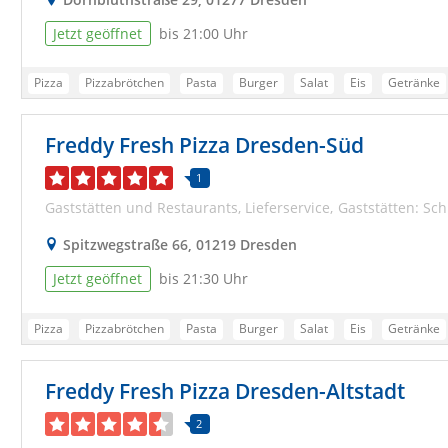
Jetzt geöffnet
bis 21:00 Uhr
Pizza
Pizzabrötchen
Pasta
Burger
Salat
Eis
Getränke
Pizzeria Dresden
Essen bestellen Dresden
Lieferdienst Dresden
Freddy Fresh Pizza Dresden-Süd
Lieferservice Dresden
Pizzadienst Dresden
Bringservice Dresden
Pizza Bringdienst Dresden
Online Pizza Dresden
Testsieger Dresde
1
Gaststätten und Restaurants
Lieferservice
Gaststätten: Sch
Spitzwegstraße 66, 01219 Dresden
Jetzt geöffnet
bis 21:30 Uhr
Pizza
Pizzabrötchen
Pasta
Burger
Salat
Eis
Getränke
Pizzeria Dresden
Essen bestellen Dresden
Lieferdienst Dresden
Freddy Fresh Pizza Dresden-Altstadt
Lieferservice Dresden
Pizzadienst Dresden
Bringservice Dresden
Pizza Bringdienst Dresden
Online Pizza Dresden
Testsieger Dresde
2