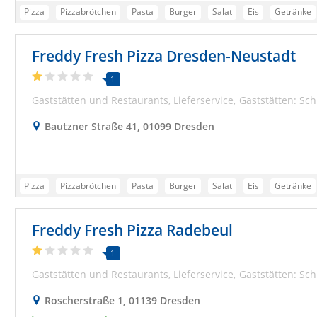
Pizza
Pizzabrötchen
Pasta
Burger
Salat
Eis
Getränke
Pizzeria Dresden
Essen bestellen Dresden
Lieferdienst Dresden
Freddy Fresh Pizza Dresden-Neustadt
Lieferservice Dresden
Pizzadienst Dresden
Bringservice Dresden
Pizza Bringdienst Dresden
Online Pizza Dresden
Testsieger Dresde
1
Gaststätten und Restaurants
Lieferservice
Gaststätten: Sch
Bautzner Straße 41, 01099 Dresden
Pizza
Pizzabrötchen
Pasta
Burger
Salat
Eis
Getränke
Pizzeria Dresden
Essen bestellen Dresden
Lieferdienst Dresden
Freddy Fresh Pizza Radebeul
Lieferservice Dresden
Pizzadienst Dresden
Bringservice Dresden
Pizza Bringdienst Dresden
Online Pizza Dresden
Testsieger Dresde
1
Gaststätten und Restaurants
Lieferservice
Gaststätten: Sch
Roscherstraße 1, 01139 Dresden