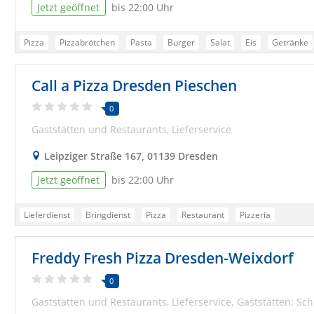
Jetzt geöffnet
bis 22:00 Uhr
Pizza
Pizzabrötchen
Pasta
Burger
Salat
Eis
Getränke
Pizzeria Dresden
Essen bestellen Dresden
Lieferdienst Dresden
Call a Pizza Dresden Pieschen
Lieferservice Dresden
Pizzadienst Dresden
Bringservice Dresden
Pizza Bringdienst Dresden
Online Pizza Dresden
Testsieger Dresde
0
Gaststätten und Restaurants
Lieferservice
Leipziger Straße 167, 01139 Dresden
Jetzt geöffnet
bis 22:00 Uhr
Lieferdienst
Bringdienst
Pizza
Restaurant
Pizzeria
Freddy Fresh Pizza Dresden-Weixdorf
0
Gaststätten und Restaurants
Lieferservice
Gaststätten: Sch