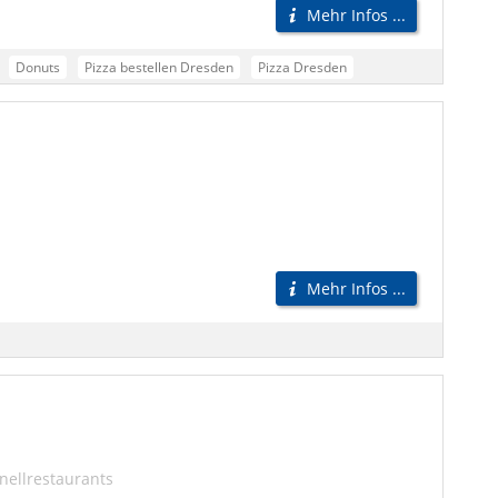
Mehr Infos ...
Donuts
Pizza bestellen Dresden
Pizza Dresden
Pizza Lieferdienst Dresden
Pizzaservice Dresden
Pizzabote Dresden
Pizza Lieferservice Dresden
n
Testsieger Pizza Dresden
Beste Pizza Dresden
Mehr Infos ...
nellrestaurants