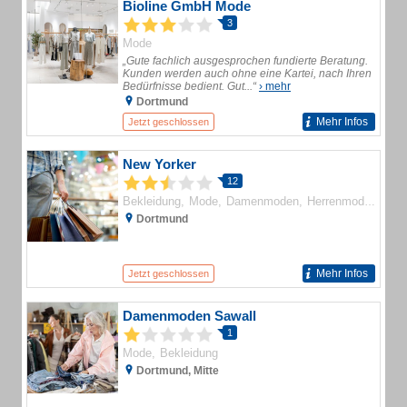
Bioline GmbH Mode
3
Mode
„Gute fachlich ausgesprochen fundierte Beratung.
Kunden werden auch ohne eine Kartei, nach Ihren
Bedürfnisse bedient. Gut...“
› mehr
Dortmund
Mehr Infos
Jetzt geschlossen
New Yorker
12
Bekleidung
Mode
Damenmoden
Herrenmoden
Dortmund
Mehr Infos
Jetzt geschlossen
Damenmoden Sawall
1
Mode
Bekleidung
Dortmund, Mitte