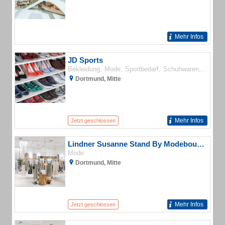
Mehr Infos
JD Sports
Bekleidung
Mode
Sportbedarf
Schuhwaren
Kinder
Dortmund, Mitte
Mehr Infos
Jetzt geschlossen
Lindner Susanne Stand By Modeboutique
Mode
Dortmund, Mitte
Mehr Infos
Jetzt geschlossen