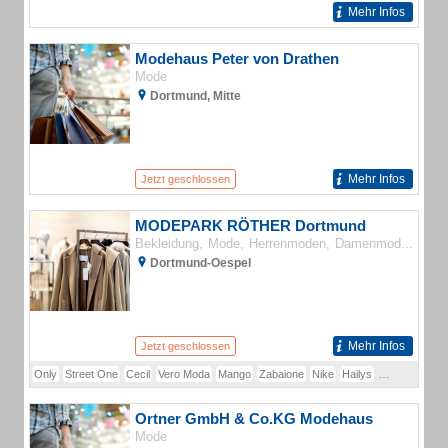
Mehr Infos
Modehaus Peter von Drathen
Mode
Dortmund, Mitte
Mehr Infos
Jetzt geschlossen
MODEPARK RÖTHER Dortmund
Bekleidung
Mode
Herrenmoden
Damenmoden
Sch
Dortmund-Oespel
Mehr Infos
Jetzt geschlossen
Only
Street One
Cecil
Vero Moda
Mango
Zabaione
Nike
Hailys
Adidas
Pum
Ortner GmbH & Co.KG Modehaus
Mode