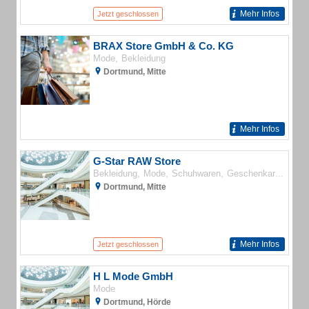
Mehr Infos
Jetzt geschlossen
BRAX Store GmbH & Co. KG
Mode
Bekleidung
Dortmund, Mitte
Mehr Infos
G-Star RAW Store
Bekleidung
Mode
Schuhwaren
Geschenkartikel
Dortmund, Mitte
Mehr Infos
Jetzt geschlossen
H L Mode GmbH
Mode
Dortmund, Hörde