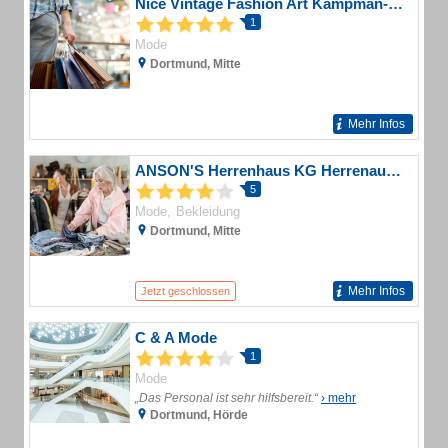
Nice Vintage Fashion Art Kampman-Kernspecht
1
Mode
Dortmund, Mitte
Mehr Infos
ANSON'S Herrenhaus KG Herrenausstatter
5
Mode
Bekleidung
Dortmund, Mitte
Mehr Infos
Jetzt geschlossen
C & A Mode
1
Mode
„Das Personal ist sehr hilfsbereit.“
› mehr
Dortmund, Hörde