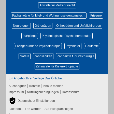
Anwälte für Verkehrsrecht
Fachanwälte für Miet- und Wohnungseigentumsrecht
Friseure
Neurologen
Orthopäden
Orthopäden und Unfallchirurgen
Fußpflege
Psychologische Psychotherapeuten
Fachgebundene Psychotherapie
Psychiater
Hautärzte
Notare
Zahnkliniken
Zahnärzte für Oralchirurgie
Zahnärzte für Kieferorthopädie
Ein Angebot Ihrer Verlage Das Örtliche.
|
|
Suchbegriffe
Kontakt
Inhalte melden
|
|
Impressum
Nutzungsbedingungen
Datenschutz
Datenschutz-Einstellungen
|
Facebook - Fan werden
Auf Instagram folgen