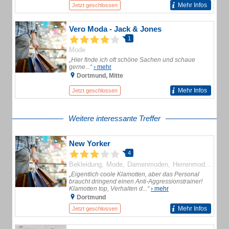
Mehr Infos
Jetzt geschlossen
Vero Moda - Jack & Jones
1
Mode
„Hier finde ich oft schöne Sachen und schaue
gerne...“
› mehr
Dortmund, Mitte
Mehr Infos
Jetzt geschlossen
Weitere interessante Treffer
New Yorker
4
Bekleidung
Mode
Damenmoden
Herrenmoden
„Eigentlich coole Klamotten, aber das Personal
braucht dringend einen Anti-Aggressionstrainer!
Klamotten top, Verhalten d...“
› mehr
Dortmund
Mehr Infos
Jetzt geschlossen