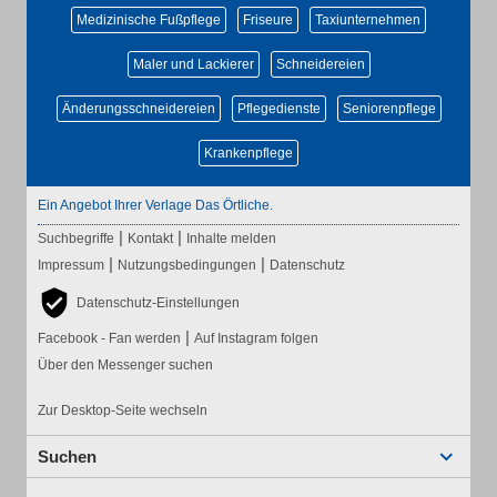
Medizinische Fußpflege
Friseure
Taxiunternehmen
Maler und Lackierer
Schneidereien
Änderungsschneidereien
Pflegedienste
Seniorenpflege
Krankenpflege
Ein Angebot Ihrer Verlage Das Örtliche.
|
|
Suchbegriffe
Kontakt
Inhalte melden
|
|
Impressum
Nutzungsbedingungen
Datenschutz
Datenschutz-Einstellungen
|
Facebook - Fan werden
Auf Instagram folgen
Über den Messenger suchen
Zur Desktop-Seite wechseln
Suchen