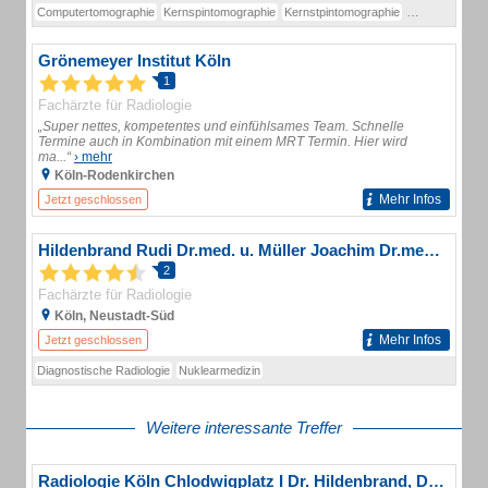
Computertomographie
Kernspintomographie
Kernstpintomographie
MRT des Herz
Grönemeyer Institut Köln
1
Fachärzte für Radiologie
„Super nettes, kompetentes und einfühlsames Team. Schnelle
Termine auch in Kombination mit einem MRT Termin. Hier wird
ma...“
› mehr
Köln-Rodenkirchen
Mehr Infos
Jetzt geschlossen
Hildenbrand Rudi Dr.med. u. Müller Joachim Dr.med. Ärzte für Radiologische Diagnostik
2
Fachärzte für Radiologie
Köln, Neustadt-Süd
Mehr Infos
Jetzt geschlossen
Diagnostische Radiologie
Nuklearmedizin
Weitere interessante Treffer
Radiologie Köln Chlodwigplatz I Dr. Hildenbrand, Dr. Müller, Dr. Hungenberg, Dr. Nürnberg, Dr. Byrtus