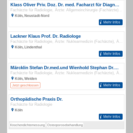
Klass Oliver Priv. Doz. Dr. med. Facharzt für Diagnostische Radiologie/ Kardiochirurgie
Fachärzte für Radiologie
Ärzte: Allgemeinchirurgie (Fachärzte)
Ärzte:
Köln, Neustadt-Nord
Mehr Infos
Lackner Klaus Prof. Dr. Radiologe
Fachärzte für Radiologie
Ärzte: Nuklearmedizin (Fachärzte)
Ärzte: Strahlentherapie (Fachärzte)
Köln, Lindenthal
Mehr Infos
Märcklin Stefan Dr.med.und Wienhold Stephan Dr.med. Fachärzte für Diagnostische Radiologie
Fachärzte für Radiologie
Ärzte: Nuklearmedizin (Fachärzte)
Ärzte: Strahlentherapie (Fachärzte)
Köln, Weiden
Mehr Infos
Jetzt geschlossen
Orthopädische Praxis Dr.
Fachärzte für Radiologie
Köln
Mehr Infos
Knochendichtemessung
Osteoporosebehandlung