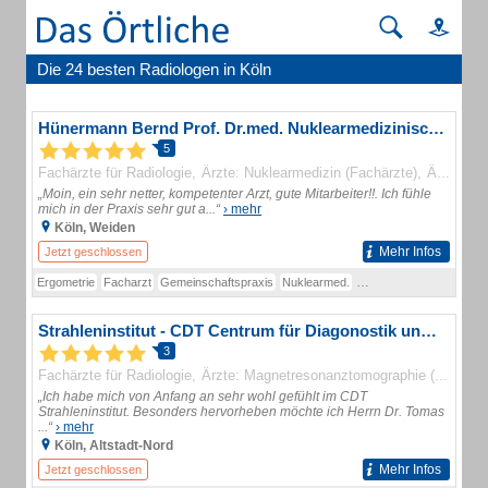
Die 24 besten Radiologen in Köln
Hünermann Bernd Prof. Dr.med. Nuklearmedizinische Gemeinschaftspraxis
5
Fachärzte für Radiologie
Ärzte: Nuklearmedizin (Fachärzte)
Ärzte: Strahlentherapie (Fachärzte)
„Moin, ein sehr netter, kompetenter Arzt, gute Mitarbeiter!!. Ich fühle
mich in der Praxis sehr gut a...“
› mehr
Köln, Weiden
Mehr Infos
Jetzt geschlossen
Ergometrie
Facharzt
Gemeinschaftspraxis
Nuklearmed.
Nuklearmedizin
Radiol
Strahleninstitut - CDT Centrum für Diagonostik und Therapie GmbH
3
Fachärzte für Radiologie
Ärzte: Magnetresonanztomographie (Zusatzweiterbildung)
„Ich habe mich von Anfang an sehr wohl gefühlt im CDT
Strahleninstitut. Besonders hervorheben möchte ich Herrn Dr. Tomas
...“
› mehr
Köln, Altstadt-Nord
Mehr Infos
Jetzt geschlossen