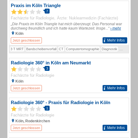
Praxis im Köln Triangle
7
Fachärzte für Radiologie
Ärzte: Nuklearmedizin (Fachärzte)
„Die Praxis im Köln Triangle hat mich überzeugt. Das Personal war
durchweg freundlich und ich hatte kaum Wartezeit. Insge...“
› mehr
Köln
Mehr Infos
Jetzt geschlossen
3 T MRT
Bandscheibenvorfall
CT
Computertomographie
Diagnostik
Gefäßdiagno
Radiologie 360° in Köln am Neumarkt
3
Fachärzte für Radiologie
Köln
Mehr Infos
Jetzt geschlossen
Radiologie 360° - Praxis für Radiologie in Köln
1
Fachärzte für Radiologie
Köln, Rodenkirchen
Mehr Infos
Jetzt geschlossen