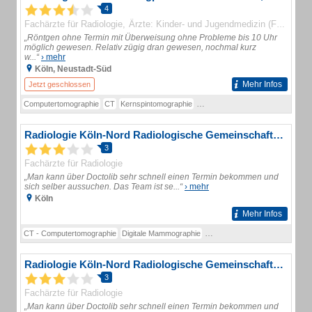
4
Fachärzte für Radiologie
Ärzte: Kinder- und Jugendmedizin (Fachärzte)
„Röntgen ohne Termin mit Überweisung ohne Probleme bis 10 Uhr
möglich gewesen. Relativ zügig dran gewesen, nochmal kurz
w...“
› mehr
Köln, Neustadt-Süd
Mehr Infos
Jetzt geschlossen
Computertomographie
CT
Kernspintomographie
Knochendichtemessung
Mammog
Radiologie Köln-Nord Radiologische Gemeinschaftspraxis
3
Fachärzte für Radiologie
„Man kann über Doctolib sehr schnell einen Termin bekommen und
sich selber aussuchen. Das Team ist se...“
› mehr
Köln
Mehr Infos
CT - Computertomographie
Digitale Mammographie
MRT - Kernspintomographie
Radiologie Köln-Nord Radiologische Gemeinschaftspraxis
3
Fachärzte für Radiologie
„Man kann über Doctolib sehr schnell einen Termin bekommen und