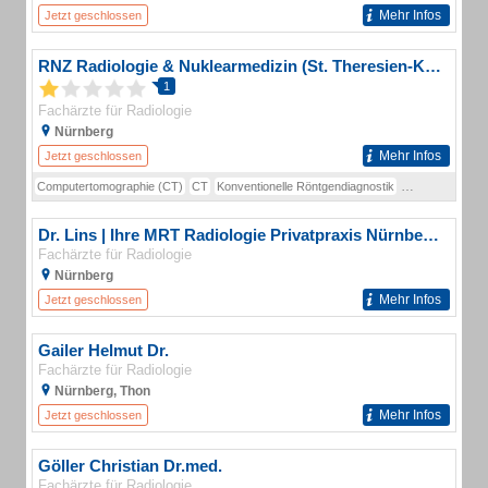
Mehr Infos
Jetzt geschlossen
RNZ Radiologie & Nuklearmedizin (St. Theresien-Krankenhaus)
1
Fachärzte für Radiologie
Nürnberg
Mehr Infos
Jetzt geschlossen
Computertomographie (CT)
CT
Konventionelle Röntgendiagnostik
Magnetresonanz
Dr. Lins | Ihre MRT Radiologie Privatpraxis Nürnberg | Schnelle Termine | Vorsorge und mehr
Fachärzte für Radiologie
Nürnberg
Mehr Infos
Jetzt geschlossen
Gailer Helmut Dr.
Fachärzte für Radiologie
Nürnberg, Thon
Mehr Infos
Jetzt geschlossen
Göller Christian Dr.med.
Fachärzte für Radiologie