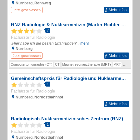
Nürnberg, Rennweg
Mehr Infos
Jetzt geschlossen
RNZ Radiologie & Nuklearmedizin (Martin-Richter-Strasse)
7
Fachärzte für Radiologie
„Hier habe ich die besten Erfahrungen“
› mehr
Nürnberg
Mehr Infos
Jetzt geschlossen
Computertomographie (CT)
CT
Magnetresonanztherapie (MRT)
MRT
Nuklearme
Gemeinschaftsprxis für Radiologie und Nuklearmedizin Ärzte
1
Fachärzte für Radiologie
Nürnberg, Nordostbahnhof
Mehr Infos
Radiologisch-Nuklearmedizinisches Zentrum (RNZ)
1
Fachärzte für Radiologie
Nürnberg, Nordostbahnhof