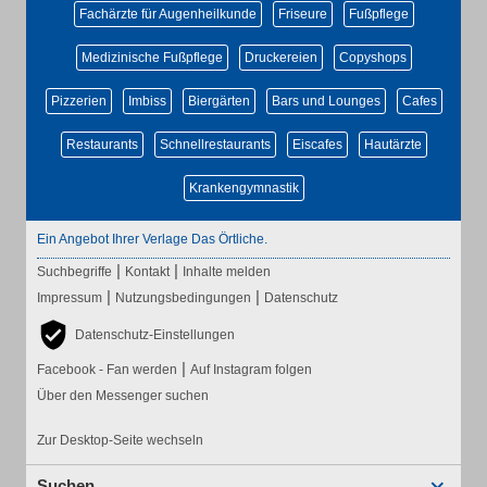
Fachärzte für Augenheilkunde
Friseure
Fußpflege
Medizinische Fußpflege
Druckereien
Copyshops
Pizzerien
Imbiss
Biergärten
Bars und Lounges
Cafes
Restaurants
Schnellrestaurants
Eiscafes
Hautärzte
Krankengymnastik
Ein Angebot Ihrer Verlage Das Örtliche.
|
|
Suchbegriffe
Kontakt
Inhalte melden
|
|
Impressum
Nutzungsbedingungen
Datenschutz
Datenschutz-Einstellungen
|
Facebook - Fan werden
Auf Instagram folgen
Über den Messenger suchen
Zur Desktop-Seite wechseln
Suchen