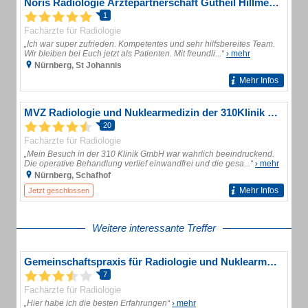
Noris Radiologie Ärztepartnerschaft Gutheil Hillmer Bachtler Pfautsch
1
Fachärzte für Radiologie
„Ich war super zufrieden. Kompetentes und sehr hilfsbereites Team.
Wir bleiben bei Euch jetzt als Patienten. Mit freundli...“
› mehr
Nürnberg, St Johannis
Mehr Infos
MVZ Radiologie und Nuklearmedizin der 310Klinik GmbH
20
Fachärzte für Radiologie
„Mein Besuch in der 310 Klinik GmbH war wahrlich beeindruckend.
Die operative Behandlung verlief einwandfrei und die gesa...“
› mehr
Nürnberg, Schafhof
Mehr Infos
Jetzt geschlossen
Weitere interessante Treffer
Gemeinschaftspraxis für Radiologie und Nuklearmedizin Ärzte
7
Fachärzte für Radiologie
„Hier habe ich die besten Erfahrungen“
› mehr