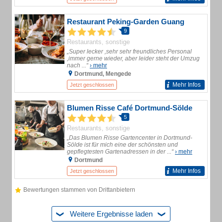
Restaurant Peking-Garden Guang
9
Restaurants, sonstige
„Super lecker ,sehr sehr freundliches Personal
,immer gerne wieder, aber leider steht der Umzug
nach ...“
› mehr
Dortmund, Mengede
Mehr Infos
Jetzt geschlossen
Blumen Risse Café Dortmund-Sölde
5
Restaurants, sonstige
„Das Blumen Risse Gartencenter in Dortmund-
Sölde ist für mich eine der schönsten und
gepflegtesten Gartenadressen in der ...“
› mehr
Dortmund
Mehr Infos
Jetzt geschlossen
Bewertungen stammen von Drittanbietern
Weitere Ergebnisse laden