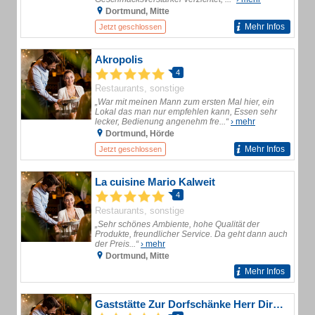
Dortmund, Mitte
Mehr Infos
Jetzt geschlossen
Akropolis
4
Restaurants, sonstige
„War mit meinen Mann zum ersten Mal hier, ein
Lokal das man nur empfehlen kann, Essen sehr
lecker, Bedienung angenehm fre...“
› mehr
Dortmund, Hörde
Mehr Infos
Jetzt geschlossen
La cuisine Mario Kalweit
4
Restaurants, sonstige
„Sehr schönes Ambiente, hohe Qualität der
Produkte, freundlicher Service. Da geht dann auch
der Preis...“
› mehr
Dortmund, Mitte
Mehr Infos
Gaststätte Zur Dorfschänke Herr Dirk Lagemann