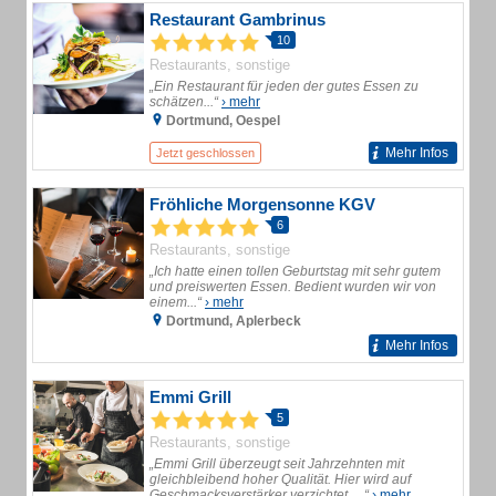
Restaurant Gambrinus
10
Restaurants, sonstige
„Ein Restaurant für jeden der gutes Essen zu
schätzen...“
› mehr
Dortmund, Oespel
Mehr Infos
Jetzt geschlossen
Fröhliche Morgensonne KGV
6
Restaurants, sonstige
„Ich hatte einen tollen Geburtstag mit sehr gutem
und preiswerten Essen. Bedient wurden wir von
einem...“
› mehr
Dortmund, Aplerbeck
Mehr Infos
Emmi Grill
5
Restaurants, sonstige
„Emmi Grill überzeugt seit Jahrzehnten mit
gleichbleibend hoher Qualität. Hier wird auf
Geschmacksverstärker verzichtet, ...“
› mehr