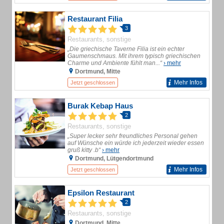
Restaurant Filia
3
Restaurants, sonstige
„Die griechische Taverne Filia ist ein echter
Gaumenschmaus. Mit ihrem typisch griechischen
Charme und Ambiente fühlt man...“
› mehr
Dortmund, Mitte
Mehr Infos
Jetzt geschlossen
Burak Kebap Haus
2
Restaurants, sonstige
„Super lecker sehr freundliches Personal gehen
auf Wünsche ein würde ich jederzeit wieder essen
gruß kitty .b“
› mehr
Dortmund, Lütgendortmund
Mehr Infos
Jetzt geschlossen
Epsilon Restaurant
2
Restaurants, sonstige
Dortmund, Mitte