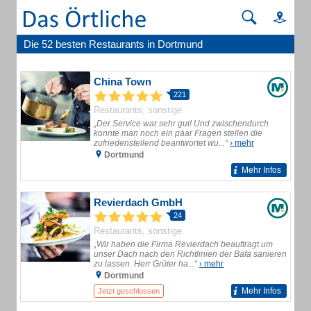
Die 52 besten Restaurants in Dortmund
China Town
221
Restaurants, sonstige
„Der Service war sehr gut! Und zwischendurch
konnte man noch ein paar Fragen stellen die
zufriedenstellend beantwortet wu...“
› mehr
Dortmund
Mehr Infos
Revierdach GmbH
24
Restaurants, sonstige
„Wir haben die Firma Revierdach beauftragt um
unser Dach nach den Richtlinien der Bafa sanieren
zu lassen. Herr Grüter ha...“
› mehr
Dortmund
Mehr Infos
Jetzt geschlossen