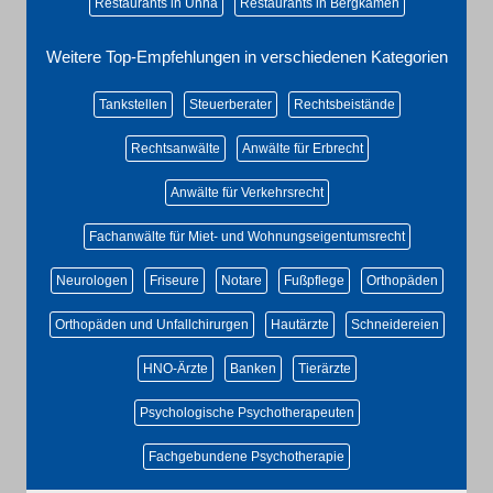
Restaurants in Unna
Restaurants in Bergkamen
Weitere Top-Empfehlungen in verschiedenen Kategorien
Tankstellen
Steuerberater
Rechtsbeistände
Rechtsanwälte
Anwälte für Erbrecht
Anwälte für Verkehrsrecht
Fachanwälte für Miet- und Wohnungseigentumsrecht
Neurologen
Friseure
Notare
Fußpflege
Orthopäden
Orthopäden und Unfallchirurgen
Hautärzte
Schneidereien
HNO-Ärzte
Banken
Tierärzte
Psychologische Psychotherapeuten
Fachgebundene Psychotherapie