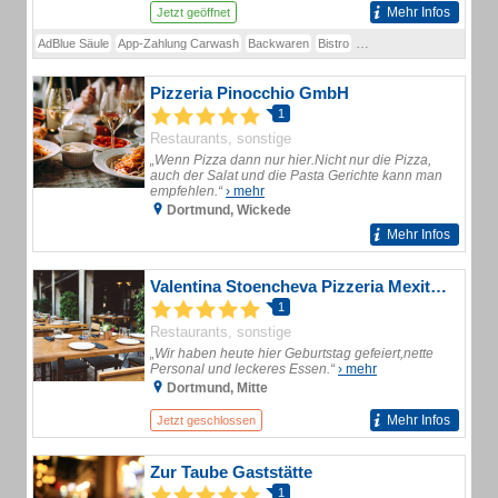
Mehr Infos
Jetzt geöffnet
AdBlue Säule
App-Zahlung Carwash
Backwaren
Bistro
Hermes Paketdienst
Kaf
Pizzeria Pinocchio GmbH
1
Restaurants, sonstige
„Wenn Pizza dann nur hier.Nicht nur die Pizza,
auch der Salat und die Pasta Gerichte kann man
empfehlen.“
› mehr
Dortmund, Wickede
Mehr Infos
Valentina Stoencheva Pizzeria Mexitalia
1
Restaurants, sonstige
„Wir haben heute hier Geburtstag gefeiert,nette
Personal und leckeres Essen.“
› mehr
Dortmund, Mitte
Mehr Infos
Jetzt geschlossen
Zur Taube Gaststätte
1