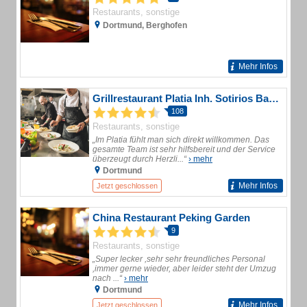
Restaurants, sonstige
Dortmund, Berghofen
Mehr Infos
Grillrestaurant Platia Inh. Sotirios Barbas
108
Restaurants, sonstige
„Im Platia fühlt man sich direkt willkommen. Das
gesamte Team ist sehr hilfsbereit und der Service
überzeugt durch Herzli...“
› mehr
Dortmund
Mehr Infos
Jetzt geschlossen
China Restaurant Peking Garden
9
Restaurants, sonstige
„Super lecker ,sehr sehr freundliches Personal
,immer gerne wieder, aber leider steht der Umzug
nach ...“
› mehr
Dortmund
Mehr Infos
Jetzt geschlossen