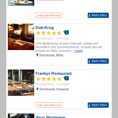
Mehr Infos
Jetzt geschlossen
Dub-Krug
1
Restaurants, sonstige
„Die Bedienung ist eine Granate, sowas von
freundlich und zuvorkommend, schade das die
Kneipe im März zumacht.“
› mehr
Dortmund, Mitte
Mehr Infos
Frankys Restaurant
1
Restaurants, sonstige
Dortmund, Schanze
Mehr Infos
Jetzt geschlossen
Haus Wortmann