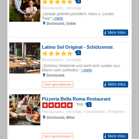
3
Restaurants, sonstige
„Gerade geliefert pünktlich, heiss u. Lecker,
Topp“
› mehr
Dortmund, Sölde
Mehr Infos
Latino Sol Original - Schützenstr.
3
Restaurants, sonstige
„Schönes Ambiente und sieht sehr sauber aus.
Waren sehr zufrieden.“
› mehr
Dortmund
Mehr Infos
Jetzt geschlossen
Pizzeria Bella Roma Restaurant
Yelp
3
Restaurants, sonstige
Gaststätten: Bringdienste
Dortmund, Mitte
Mehr Infos
Jetzt geschlossen