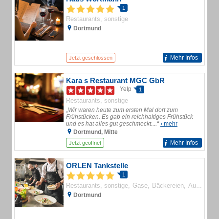
1
Restaurants, sonstige
Dortmund
Mehr Infos
Jetzt geschlossen
Kara s Restaurant MGC GbR
Yelp
1
Restaurants, sonstige
„Wir waren heute zum ersten Mal dort zum
Frühstücken. Es gab ein reichhaltiges Frühstück
und es hat alles gut geschmeckt....“
› mehr
Dortmund, Mitte
Mehr Infos
Jetzt geöffnet
ORLEN Tankstelle
1
Restaurants, sonstige
Gase
Bäckereien
Autopflege
Dortmund