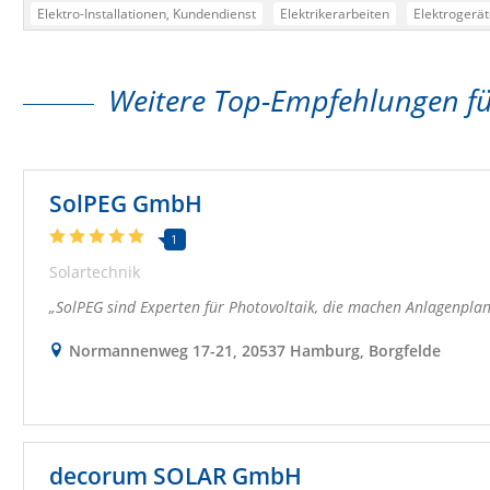
Elektro-Installationen, Kundendienst
Elektrikerarbeiten
Elektrogerät
Kabelverlegung
Reparaturaufträge für Elektroanlagen
Reparaturnot
spezielle Reparturen an Haushaltsgeräten
Elektroinstallationen
Kap
Weitere Top-Empfehlungen fü
Jung
Liebherr
Merten
Miele
Stiebel Eltron
E-Check
Ene
Alarmanlagen
Antennenanlagen
Beleuchtungskörper
Datentech
Elektroherde
Haustechnik
Gefriergeräte
Geschirrspüler
Hau
SolPEG GmbH
Kraftanlagen
Rauchmelder
Solartechnik
Licht
Netztwerktechn
1
Reparaturbetrieb
Meisterbetrieb
Solartechnik
SolPEG sind Experten für Photovoltaik, die machen Anlagenplanu
Normannenweg 17-21, 20537 Hamburg, Borgfelde
decorum SOLAR GmbH