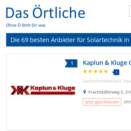
Die 69 besten Anbieter für Solartechnik 
1
1
Gastronomiebedarf
Hau
Prachtkäferweg 5, 2
Jetzt geschlossen
öff