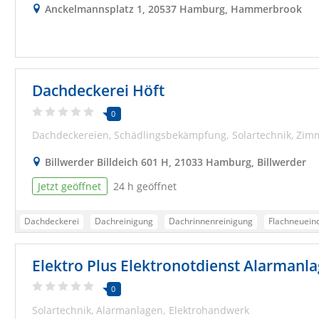
Anckelmannsplatz 1, 20537 Hamburg, Hammerbrook
Dachdeckerei Höft
0
Dachdeckereien
Schädlingsbekämpfung
Solartechnik
Zim
Billwerder Billdeich 601 H, 21033 Hamburg, Billwerder
Jetzt geöffnet
24 h geöffnet
Dachdeckerei
Dachreinigung
Dachrinnenreinigung
Flachneuein
Sanierung
Service
Steildacheindeckung
Taubenabwehr
Tepp
Elektro Plus Elektronotdienst Alarmanla
Taubenabwehrsysteme
Dachdecker
Dachsanierung
Dachsanie
0
Solartechnik
Alarmanlagen
Elektrohandwerk