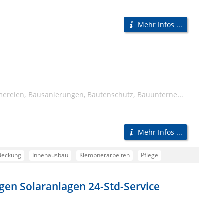
Mehr Infos ...
mereien
Bausanierungen
Bautenschutz
Bauunternehmen
Mehr Infos ...
deckung
Innenausbau
Klempnerarbeiten
Pflege
ichreparatur
Wartung
Photovoltaikanlagen
Solaranlagen
gen Solaranlagen 24-Std-Service
rungen
Dachreparatur
Dachreparaturen