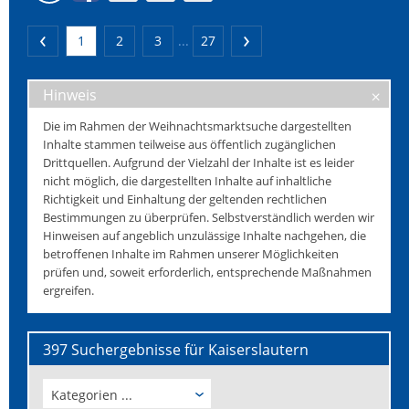
1
2
3
...
27
Hinweis
Die im Rahmen der Weihnachtsmarktsuche dargestellten
Inhalte stammen teilweise aus öffentlich zugänglichen
Drittquellen. Aufgrund der Vielzahl der Inhalte ist es leider
nicht möglich, die dargestellten Inhalte auf inhaltliche
Richtigkeit und Einhaltung der geltenden rechtlichen
Bestimmungen zu überprüfen. Selbstverständlich werden wir
Hinweisen auf angeblich unzulässige Inhalte nachgehen, die
betroffenen Inhalte im Rahmen unserer Möglichkeiten
prüfen und, soweit erforderlich, entsprechende Maßnahmen
ergreifen.
397 Suchergebnisse für Kaiserslautern
Kategorien ...