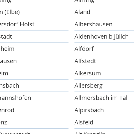
n (Elbe)
Aland
ersdorf Holst
Albershausen
stadt
Aldenhoven b Jülich
sheim
Alfdorf
hausen
Alfstedt
eim
Alkersum
ensbach
Allersberg
mannshofen
Allmersbach im Tal
enrod
Alpirsbach
enz
Alsfeld