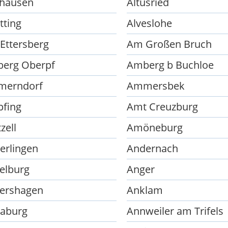
shausen
Altusried
tting
Alveslohe
Ettersberg
Am Großen Bruch
erg Oberpf
Amberg b Buchloe
erndorf
Ammersbek
fing
Amt Creuzburg
zell
Amöneburg
erlingen
Andernach
elburg
Anger
ershagen
Anklam
aburg
Annweiler am Trifels