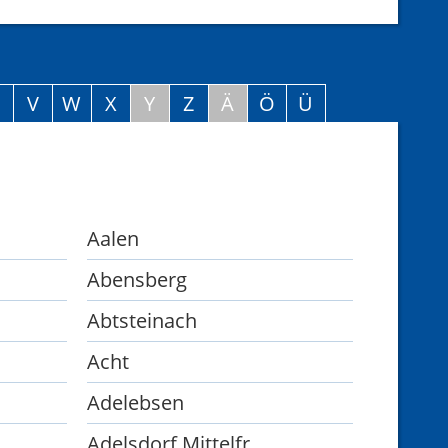
U
V
W
X
Y
Z
Ä
Ö
Ü
Aalen
Abensberg
Abtsteinach
Acht
Adelebsen
Adelsdorf Mittelfr