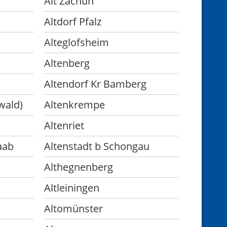
Alt Zachun
Altdorf Pfalz
Alteglofsheim
Altenberg
Altendorf Kr Bamberg
wald)
Altenkrempe
Altenriet
aab
Altenstadt b Schongau
Althegnenberg
Altleiningen
Altomünster