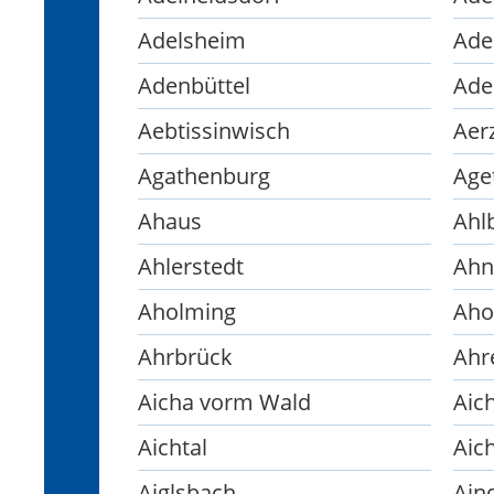
Adelsheim
Adenbüttel
Ade
Aebtissinwisch
Aer
Agathenburg
Age
Ahaus
Ahl
Ahlerstedt
Ahn
Aholming
Aho
Ahrbrück
Ahr
Aicha vorm Wald
Aic
Aichtal
Aic
Aiglsbach
Ain