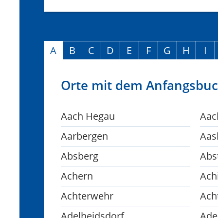
A
B
C
D
E
F
G
H
I
Orte mit dem Anfangsbuc
Aach Hegau
Aach
Aarbergen
Aas
Absberg
Abs
Achern
Ach
Achterwehr
Ach
Adelheidsdorf
Ade