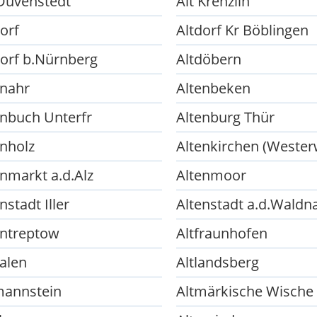
 Duvenstedt
Alt Krenzlin
orf
Altdorf Kr Böblingen
dorf b.Nürnberg
Altdöbern
enahr
Altenbeken
enbuch Unterfr
Altenburg Thür
enholz
Altenkirchen (Wester
enmarkt a.d.Alz
Altenmoor
nstadt Iller
Altenstadt a.d.Waldn
entreptow
Altfraunhofen
kalen
Altlandsberg
mannstein
Altmärkische Wische