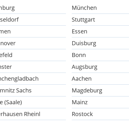
mburg
München
seldorf
Stuttgart
men
Essen
nover
Duisburg
efeld
Bonn
ster
Augsburg
chengladbach
Aachen
mnitz Sachs
Magdeburg
e (Saale)
Mainz
rhausen Rheinl
Rostock