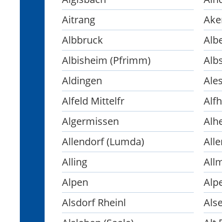
Aitrang
Ake
Albbruck
Alb
Albisheim (Pfrimm)
Alb
Aldingen
Ale
Alfeld Mittelfr
Alf
Algermissen
Alh
Allendorf (Lumda)
All
Alling
All
Alpen
Alp
Alsdorf Rheinl
Als