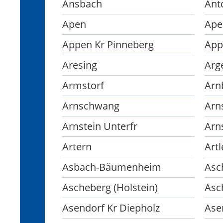
Ansbach
Ant
Apen
Ape
Appen Kr Pinneberg
App
Aresing
Arg
Armstorf
Arn
Arnschwang
Arn
Arnstein Unterfr
Arn
Artern
Art
Asbach-Bäumenheim
Asc
Ascheberg (Holstein)
Asc
Asendorf Kr Diepholz
Ase