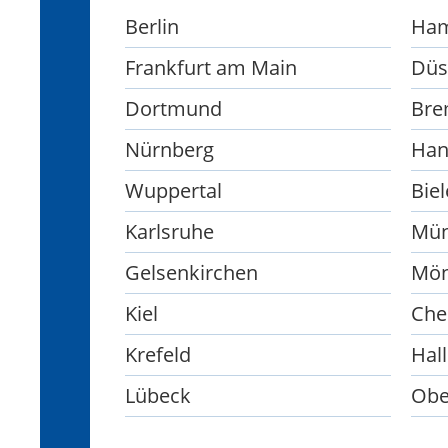
Berlin
Ha
Frankfurt am Main
Düs
Dortmund
Bre
Nürnberg
Han
Wuppertal
Biel
Karlsruhe
Mün
Gelsenkirchen
Mön
Kiel
Che
Krefeld
Hall
Lübeck
Obe