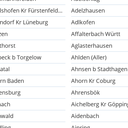
Adelshofen Kr Fürstenfeldbruck
Adelzhausen
ndorf Kr Lüneburg
Adlkofen
zen
Affalterbach Württ
thorst
Aglasterhausen
beck b Torgelow
Ahlden (Aller)
atal
Ahnsen b Stadthagen
rn Baden
Ahorn Kr Coburg
ensburg
Ahrensbök
hach
Aichelberg Kr Göppi
hwald
Aidenbach
dling
Ainring