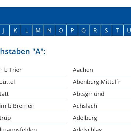
J
K
L
M
N
O
P
Q
R
S
T
hstaben "A":
 b Trier
Aachen
büttel
Abenberg Mittelfr
tatt
Abtsgmünd
im b Bremen
Achslach
trup
Adelberg
lmannsfelden
Adelschlag