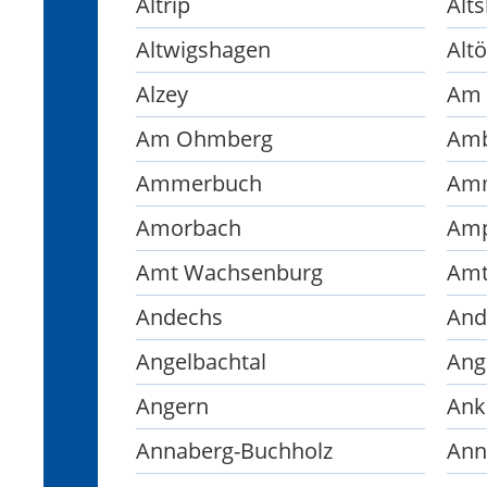
Altrip
Alt
Altwigshagen
Altö
Alzey
Am 
Am Ohmberg
Amb
Ammerbuch
Amm
Amorbach
Amp
Amt Wachsenburg
Amt
Andechs
And
Angelbachtal
Ang
Angern
Ank
Annaberg-Buchholz
Ann