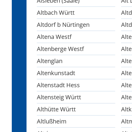
Alsleben (Saale)
Alt
Altbach Württ
Altd
Altdorf b Nürtingen
Alt
Altena Westf
Alt
Altenberge Westf
Alt
Altenglan
Alt
Altenkunstadt
Alt
Altenstadt Hess
Alte
Altensteig Württ
Alt
Althütte Württ
Alt
Altlußheim
Alt