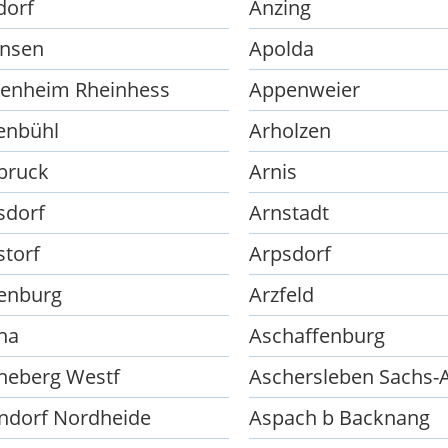
dorf
Anzing
nsen
Apolda
enheim Rheinhess
Appenweier
enbühl
Arholzen
bruck
Arnis
sdorf
Arnstadt
storf
Arpsdorf
lenburg
Arzfeld
ha
Aschaffenburg
heberg Westf
Aschersleben Sachs-
ndorf Nordheide
Aspach b Backnang