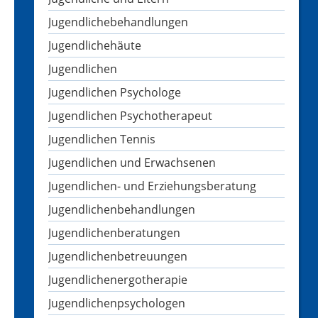
Jugendlichebehandlungen
Jugendlichehäute
Jugendlichen
Jugendlichen Psychologe
Jugendlichen Psychotherapeut
Jugendlichen Tennis
Jugendlichen und Erwachsenen
Jugendlichen- und Erziehungsberatung
Jugendlichenbehandlungen
Jugendlichenberatungen
Jugendlichenbetreuungen
Jugendlichenergotherapie
Jugendlichenpsychologen