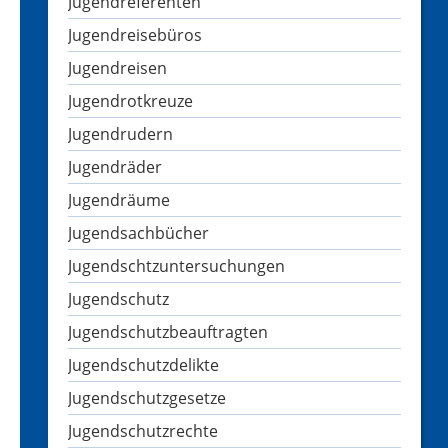
Jugendreferenten
Jugendreisebüros
Jugendreisen
Jugendrotkreuze
Jugendrudern
Jugendräder
Jugendräume
Jugendsachbücher
Jugendschtzuntersuchungen
Jugendschutz
Jugendschutzbeauftragten
Jugendschutzdelikte
Jugendschutzgesetze
Jugendschutzrechte