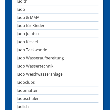
Judith
Judo
Judo & MMA
Judo für Kinder
Judo Jujutsu
Judo Kessel
Judo Taekwondo
Judo Wasseraufbereitung
Judo Wassertechnik
Judo Weichwasseranlage
Judoclubs
Judomatten
Judoschulen
Juelich