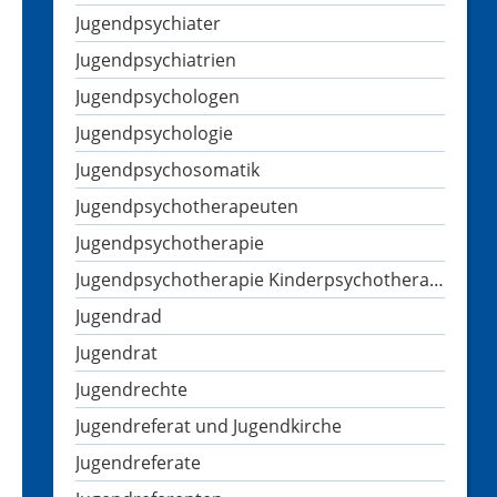
Jugendpsychiater
Jugendpsychiatrien
Jugendpsychologen
Jugendpsychologie
Jugendpsychosomatik
Jugendpsychotherapeuten
Jugendpsychotherapie
Jugendpsychotherapie Kinderpsychotherapie Psychotherapie
Jugendrad
Jugendrat
Jugendrechte
Jugendreferat und Jugendkirche
Jugendreferate