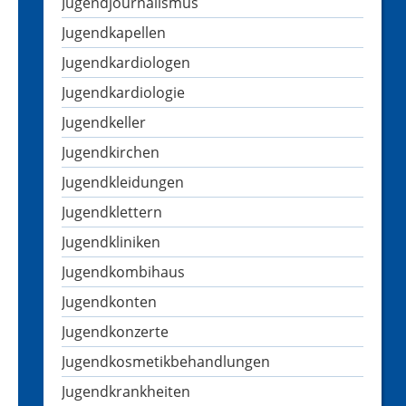
Jugendjournalismus
Jugendkapellen
Jugendkardiologen
Jugendkardiologie
Jugendkeller
Jugendkirchen
Jugendkleidungen
Jugendklettern
Jugendkliniken
Jugendkombihaus
Jugendkonten
Jugendkonzerte
Jugendkosmetikbehandlungen
Jugendkrankheiten