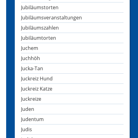
Jubiläumstorten
Jubiläumsveranstaltungen
Jubiläumszahlen
Jubiläumtorten
Juchem
Juchhöh
Jucka-Tan
Juckreiz Hund
Juckreiz Katze
Juckreize
Juden
Judentum
Judis