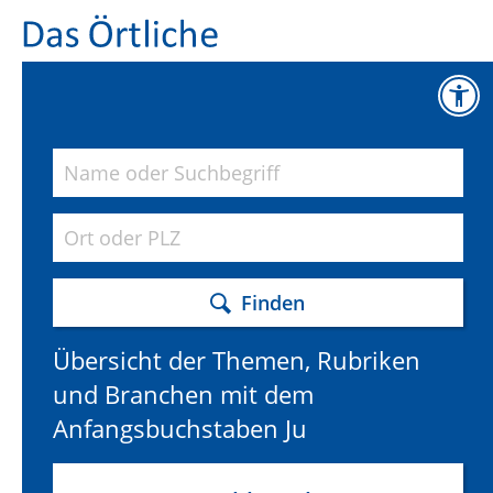
Finden
Übersicht der Themen, Rubriken
und Branchen mit dem
Anfangsbuchstaben Ju