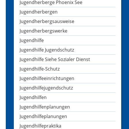
Jugendherberge Phoenix See
Jugendherbergen
Jugendherbergsausweise
Jugendherbergswerke
Jugendhilfe
Jugendhilfe Jugendschutz
Jugendhilfe Siehe Sozialer Dienst
Jugendhilfe-Schutz
Jugendhilfeeinrichtungen
Jugendhilfejugendschutz
Jugendhilfen
Jugendhilfenplanungen
Jugendhilfeplanungen
Jugendhilfepraktika