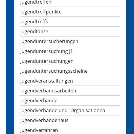
Jugendtreffen
Jugendtreffpunkte
Jugendtreffs
Jugendtänze
Jugenduntersucherungen
Jugenduntersuchung J1
Jugenduntersuchungen
Jugenduntersuchungsscheine
Jugendveranstaltungen
Jugendverbandsarbeiten
Jugendverbände
Jugendverbände und -Organisationen
Jugendverbändehaus
Jugendverfahren