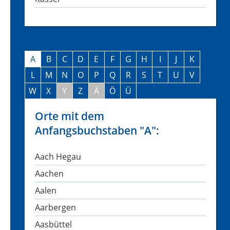
A
B
C
D
E
F
G
H
I
J
K
L
M
N
O
P
Q
R
S
T
U
V
W
X
Y
Z
Ä
Ö
Ü
Orte mit dem
Anfangsbuchstaben "A":
Aach Hegau
Aachen
Aalen
Aarbergen
Aasbüttel