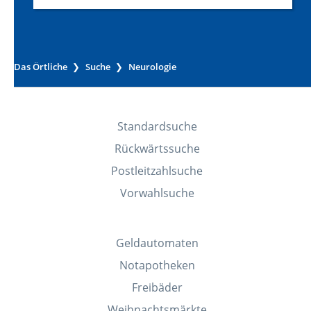
Das Örtliche
Suche
Neurologie
Standardsuche
Rückwärtssuche
Postleitzahlsuche
Vorwahlsuche
Geldautomaten
Notapotheken
Freibäder
Weihnachtsmärkte