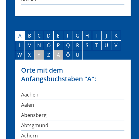
A
B
C
D
E
F
G
H
I
J
K
L
M
N
O
P
Q
R
S
T
U
V
W
X
Y
Z
Ä
Ö
Ü
Orte mit dem
Anfangsbuchstaben "A":
Aachen
Aalen
Abensberg
Abtsgmünd
Achern