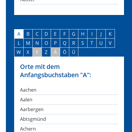
A
B
C
D
E
F
G
H
I
J
K
L
M
N
O
P
Q
R
S
T
U
V
W
X
Y
Z
Ä
Ö
Ü
Orte mit dem
Anfangsbuchstaben "A":
Aachen
Aalen
Aarbergen
Abtsgmünd
Achern