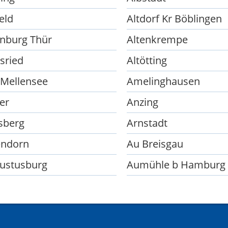
eld
Altdorf Kr Böblingen
enburg Thür
Altenkrempe
sried
Altötting
Mellensee
Amelinghausen
er
Anzing
sberg
Arnstadt
endorn
Au Breisgau
ustusburg
Aumühle b Hamburg