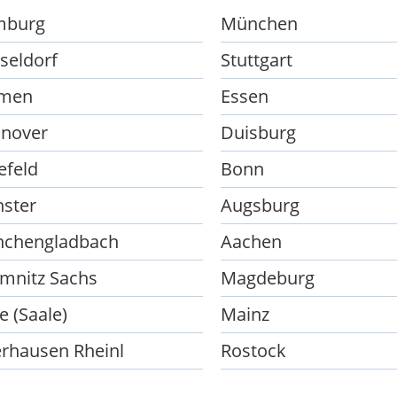
mburg
München
seldorf
Stuttgart
men
Essen
nover
Duisburg
efeld
Bonn
ster
Augsburg
chengladbach
Aachen
mnitz Sachs
Magdeburg
e (Saale)
Mainz
rhausen Rheinl
Rostock