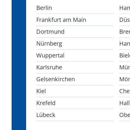
Berlin
Ha
Frankfurt am Main
Düs
Dortmund
Bre
Nürnberg
Han
Wuppertal
Biel
Karlsruhe
Mün
Gelsenkirchen
Mön
Kiel
Che
Krefeld
Hall
Lübeck
Obe