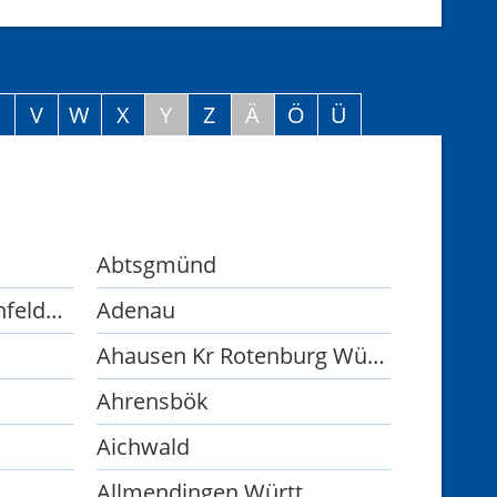
U
V
W
X
Y
Z
Ä
Ö
Ü
Abtsgmünd
Adelshofen Kr Fürstenfeldbruck
Adenau
Ahausen Kr Rotenburg Wümme
Ahrensbök
Aichwald
Allmendingen Württ