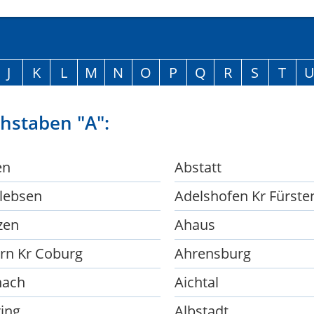
J
K
L
M
N
O
P
Q
R
S
T
hstaben "A":
en
Abstatt
lebsen
zen
Ahaus
rn Kr Coburg
Ahrensburg
hach
Aichtal
ring
Albstadt