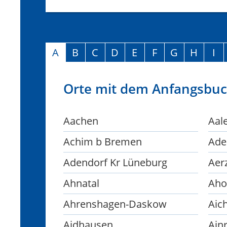
A
B
C
D
E
F
G
H
I
Orte mit dem Anfangsbuc
Aachen
Aal
Achim b Bremen
Ade
Adendorf Kr Lüneburg
Aer
Ahnatal
Aho
Ahrenshagen-Daskow
Aic
Aidhausen
Ain