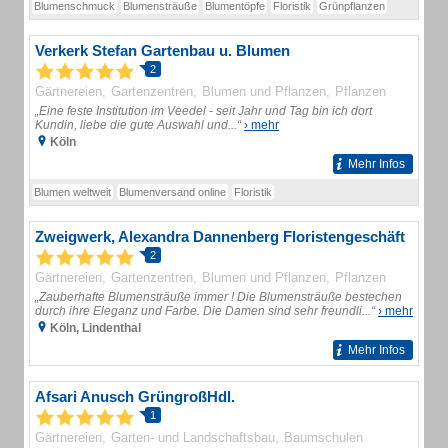
Blumenschmuck
Blumensträuße
Blumentöpfe
Floristik
Grünpflanzen
Verkerk Stefan Gartenbau u. Blumen
2
Gärtnereien
Gartenzentren
Blumen und Pflanzen
Pflanzen
„Eine feste Institution im Veedel - seit Jahr und Tag bin ich dort
Kundin, liebe die gute Auswahl und...“
› mehr
Köln
Mehr Infos
Blumen weltweit
Blumenversand online
Floristik
Zweigwerk, Alexandra Dannenberg Floristengeschäft
2
Gärtnereien
Gartenzentren
Blumen und Pflanzen
Pflanzen
„Zauberhafte Blumensträuße immer ! Die Blumensträuße bestechen
durch ihre Eleganz und Farbe. Die Damen sind sehr freundli...“
› mehr
Köln, Lindenthal
Mehr Infos
Afsari Anusch GrüngroßHdl.
1
Gärtnereien
Garten- und Landschaftsbau
Baumschulen