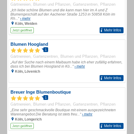
Gärtnereien
Blumen und Pflanzen
Gartenzentren
Pflanzen
„Ich liebe schöne Blumen und die kann man hier im A und Z
Blumengeschäft auf der Aachener Straße 1253 in 50858 Köln im
Rh...“
› mehr
Köln, Weiden
Mehr Infos
Jetzt geöffnet
Blumen Hoogland
1
Gärtnereien
Gartenzentren
Blumen und Pflanzen
Pflanzen
„Auf der Suche nach einem Maibaum habe ich eher zufällig erfahren,
dass ich bei Blumen Hoogland in Kö...“
› mehr
Köln, Lövenich
Mehr Infos
Breuer Inge Blumenboutique
1
Gärtnereien
Blumen und Pflanzen
Gartenzentren
Pflanzen
„Eine sehr geschmackvolle Boutique mit einem ausgezeichneten
Warenangebot.Die Beratung ist stets freu...“
› mehr
Köln, Longerich
Mehr Infos
Jetzt geöffnet