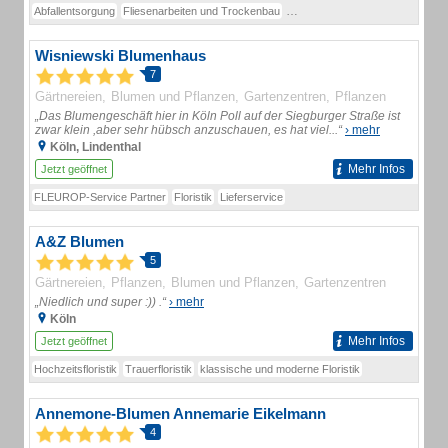
Abfallentsorgung
Fliesenarbeiten und Trockenbau
Pflaster- undPlattenarbeiten
Wisniewski Blumenhaus
7
Gärtnereien
Blumen und Pflanzen
Gartenzentren
Pflanzen
„Das Blumengeschäft hier in Köln Poll auf der Siegburger Straße ist
zwar klein ,aber sehr hübsch anzuschauen, es hat viel...“
› mehr
Köln, Lindenthal
Mehr Infos
Jetzt geöffnet
FLEUROP-Service Partner
Floristik
Lieferservice
A&Z Blumen
5
Gärtnereien
Pflanzen
Blumen und Pflanzen
Gartenzentren
„Niedlich und super :)) .“
› mehr
Köln
Mehr Infos
Jetzt geöffnet
Hochzeitsfloristik
Trauerfloristik
klassische und moderne Floristik
Annemone-Blumen Annemarie Eikelmann
4