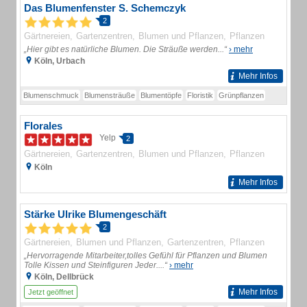
Das Blumenfenster S. Schemczyk
2
Gärtnereien
Gartenzentren
Blumen und Pflanzen
Pflanzen
„Hier gibt es natürliche Blumen. Die Sträuße werden...“
› mehr
Köln, Urbach
Mehr Infos
Blumenschmuck
Blumensträuße
Blumentöpfe
Floristik
Grünpflanzen
Florales
Yelp
2
Gärtnereien
Gartenzentren
Blumen und Pflanzen
Pflanzen
Köln
Mehr Infos
Stärke Ulrike Blumengeschäft
2
Gärtnereien
Blumen und Pflanzen
Gartenzentren
Pflanzen
„Hervorragende Mitarbeiter,tolles Gefühl für Pflanzen und Blumen
Tolle Kissen und Steinfiguren Jeder....“
› mehr
Köln, Dellbrück
Mehr Infos
Jetzt geöffnet