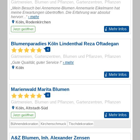
Gärtnereien
Blumen und Pflanzen
Gartenzentren
Pflanzen
„Mein Besuch bei Annemone-Blumen Annemarie Eikelmann hat
meine Erwartungen übertroffen. Die Erfahrung war absolut
hervorr...“
› mehr
Köln, Rodenkirchen
Mehr Infos
Jetzt geöffnet
Blumenparadies Köln Lindenthal Reza Oftadegan
4
Gärtnereien
Gartenzentren
Blumen und Pflanzen
Pflanzen
„Gute Qualität, guter Service !“
› mehr
Köln
Mehr Infos
Marienwald Marita Blumen
4
Gärtnereien
Blumen und Pflanzen
Gartenzentren
Pflanzen
Köln, Altstadt-Süd
Mehr Infos
Jetzt geöffnet
Bühnendekoration
Kirchenschmuck
Tischdekoration
A&Z Blumen, Inh. Alexander Zensen