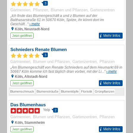
3
Gärtnereien
Pflanzen
Blumen und Pflanzen
Gartenzentren
„Ich finde das Blumengeschäft a und z Blumen auf der
Balthasarstraße 61 in 50670 Köln, Spitze, ihr könnt dort im
Geschäft...“
› mehr
Köln, Neustadt-Nord
Mehr Infos
Jetzt geöffnet
Schnieders Renate Blumen
3
Gärtnereien
Blumen und Pflanzen
Gartenzentren
Pflanzen
„Am Blumengeschäft von Renate Schnieders auf dem Heumarkt 69 in
50667 Köln komme ich fast täglich dran vorbei, mit der Li...“
› mehr
Köln, Altstadt-Nord
Mehr Infos
Jetzt geöffnet
Blumenschmuck
Blumensträuße
Blumentöpfe
Floristik
Grünpflanzen
Das Blumenhaus
Yelp
2
Gärtnereien
Blumen und Pflanzen
Gartenzentren
Pflanzen
Köln, Stammheim
Mehr Infos
Jetzt geöffnet