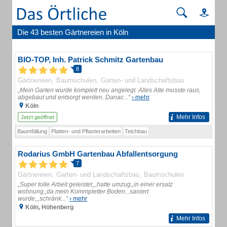
Die 43 besten Gärtnereien in Köln
BIO-TOP, Inh. Patrick Schmitz Gartenbau
8
Gärtnereien
Baumschulen
Garten- und Landschaftsbau
„Mein Garten wurde komplett neu angelegt. Alles Alte musste raus,
abgebaut und entsorgt werden. Danac...“
› mehr
Köln
Mehr Infos
Jetzt geöffnet
Baumfällung
Platten- und Pflasterarbeiten
Teichbau
Rodarius GmbH Gartenbau Abfallentsorgung
7
Gärtnereien
Garten- und Landschaftsbau
Baumschulen
„Super tolle Arbeit geleistet,,,hatte umzug,,in einer ersatz
wohnung,,da mein Kommpletter Boden...saniert
wurde,,,schränk...“
› mehr
Köln, Höhenberg
Mehr Infos