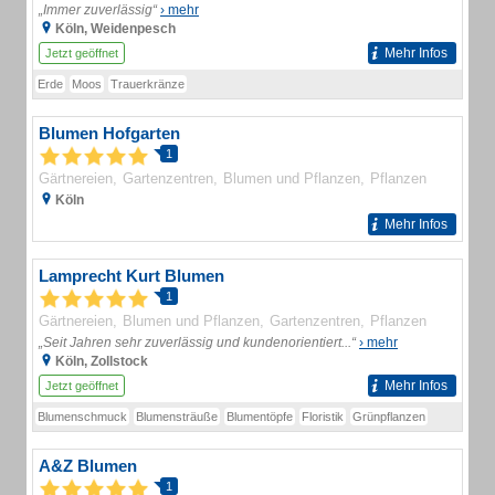
„Immer zuverlässig“
› mehr
Köln, Weidenpesch
Mehr Infos
Jetzt geöffnet
Erde
Moos
Trauerkränze
Blumen Hofgarten
1
Gärtnereien
Gartenzentren
Blumen und Pflanzen
Pflanzen
Köln
Mehr Infos
Lamprecht Kurt Blumen
1
Gärtnereien
Blumen und Pflanzen
Gartenzentren
Pflanzen
„Seit Jahren sehr zuverlässig und kundenorientiert...“
› mehr
Köln, Zollstock
Mehr Infos
Jetzt geöffnet
Blumenschmuck
Blumensträuße
Blumentöpfe
Floristik
Grünpflanzen
A&Z Blumen
1