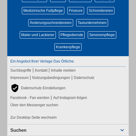
Medizinische Fußpflege
Friseure
Schneidereien
Änderungsschneidereien
Taxiunternehmen
Maler und Lackierer
Pflegedienste
Seniorenpflege
Krankenpflege
Ein Angebot Ihrer Verlage Das Örtliche.
|
|
Suchbegriffe
Kontakt
Inhalte melden
|
|
Impressum
Nutzungsbedingungen
Datenschutz
Datenschutz-Einstellungen
|
Facebook - Fan werden
Auf Instagram folgen
Über den Messenger suchen
Zur Desktop-Seite wechseln
Suchen