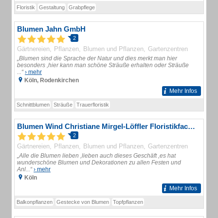
Floristik
Gestaltung
Grabpflege
Blumen Jahn GmbH
2
Gärtnereien
Pflanzen
Blumen und Pflanzen
Gartenzentren
„Blumen sind die Sprache der Natur und dies merkt man hier
besonders ,hier kann man schöne Sträuße erhalten oder Sträuße
...“
› mehr
Köln, Rodenkirchen
Mehr Infos
Schnittblumen
Sträuße
Trauerfloristik
Blumen Wind Christiane Mirgel-Löffler Floristikfachgeschäft
2
Gärtnereien
Pflanzen
Blumen und Pflanzen
Gartenzentren
„Alle die Blumen lieben ,lieben auch dieses Geschäft ,es hat
wunderschöne Blumen und Dekorationen zu allen Festen und
Anl...“
› mehr
Köln
Mehr Infos
Balkonpflanzen
Gestecke von Blumen
Topfpflanzen