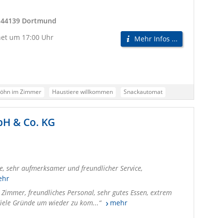
, 44139 Dortmund
net um 17:00 Uhr
Mehr Infos ...
Föhn im Zimmer
Haustiere willkommen
Snackautomat
Klimatisiert
Kostenloses Highspeed-WLAN
bH & Co. KG
tt+Bike-Zertifizierung
ksacktouristen
Aktive Urlauber
Städtereisende
Seminar- und Konferenzreisende
Alleinreisende mit Kindern
, sehr aufmerksamer und freundlicher Service,
ehr
 Zimmer, freundliches Personal, sehr gutes Essen, extrem
Viele Gründe um wieder zu kom...
mehr