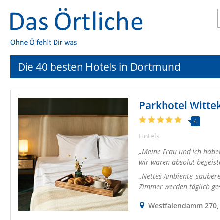
Die 40 besten Hotels in Dortmund
Parkhotel Witte
4
Hotels
Meine Frau und ich haben
wir waren absolut begeiste
Nettes Ambiente, saubere
Zimmer werden täglich ge
Westfalendamm 270, 