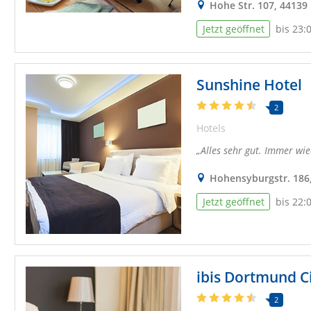
Hohe Str. 107, 4413
Jetzt geöffnet
bis 23:
Sunshine Hotel
2
Hotels
Alles sehr gut. Immer wi
Hohensyburgstr. 186
Jetzt geöffnet
bis 22:
ibis Dortmund C
2