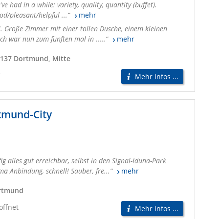
've had in a while: variety, quality, quantity (buffet).
od/pleasant/helpful ...
mehr
l. Große Zimmer mit einer tollen Dusche, einem kleinen
ch war nun zum fünften mal in .....
mehr
4137 Dortmund, Mitte
r
Mehr Infos ...
tmund-City
ig alles gut erreichbar, selbst in den Signal-Iduna-Park
 Anbindung, schnell! Sauber, fre...
mehr
ortmund
öffnet
Mehr Infos ...