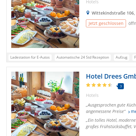
Hotels
Wittekindstraße 106
Jetzt geschlossen
öff
Ladestation für E-Autos
Automatische 24 Std Rezeption
Aufzug
Barrierefreies Hotel
Kostenpflichtiger Parkplatz nach Verfügbarkeit
Hotel Drees Gm
Spender für Desinfektionsmittel
Fahrradabstellplätze vorhanden
Be
Direkte Anbindung an den öffentlichen Nahverkehr
Junge Leute
Ruc
3
Hotels
Geschäftsreisende
Familien
Gourmetreisende
Alleinreisende
Ausgesprochen gute Küche
Kurzzeiturlauber
angemessene Preise
m
Ein tolles Hotel, moderne
großes Frühstücksbuffet, 