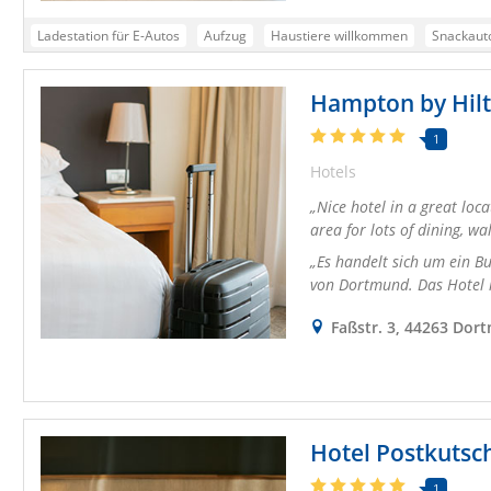
Ladestation für E-Autos
Aufzug
Haustiere willkommen
Snackaut
Kostenpflichtiger Parkplatz nach Verfügbarkeit
Klimatisiert
Kostenl
Hampton by Hil
Bett+Bike-Zertifizierung
Direkte Anbindung an den öffentlichen Nahve
Städtereisende
Geschäftsreisende
Familien
Gourmetreisende
1
Hotels
Alleinreisende mit Kindern
Kurzzeiturlauber
Nice hotel in a great loc
area for lots of dining, wa
Es handelt sich um ein B
von Dortmund. Das Hotel is
Faßstr. 3, 44263 Dor
Hotel Postkutsch
1