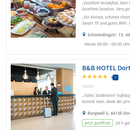
Excellent breakfast, best i
Excellent location. Very go
Ein kleines, schönes Hote
Smart TV und gutes WIFI. I
Schmiedingstr. 13, 4
Heute 00:00 - 00:00 Uh
B&B HOTEL Dor
1
Hotels
Tolles Stadthotel! Fußläuf
kommt man, dank der prima
Burgwall 5, 44135 D
Jetzt geöffnet
24 h ge