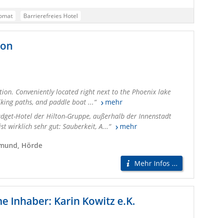
omat
Barrierefreies Hotel
oses Highspeed-WLAN
Spender für Desinfektionsmittel
ton
rkehr
Junge Leute
Rucksacktouristen
Aktive Urlauber
Alleinreisende
Seminar- und Konferenzreisende
ation. Conveniently located right next to the Phoenix lake
lking paths, and paddle boat ...
mehr
udget-Hotel der Hilton-Gruppe, außerhalb der Innenstadt
t wirklich sehr gut: Sauberkeit, A...
mehr
tmund, Hörde
Mehr Infos ...
e Inhaber: Karin Kowitz e.K.