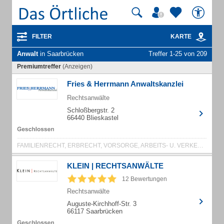
FILTER
KARTE
Anwalt
in Saarbrücken
Treffer 1-25 von 209
Premiumtreffer
(Anzeigen)
Fries & Herrmann Anwaltskanzlei
Rechtsanwälte
Schloßbergstr. 2
66440 Blieskastel
FAMILIENRECHT, ERBRECHT, VORSORGE, ARBEITS- U. VERKEHRSRECHT
KLEIN | RECHTSANWÄLTE
12 Bewertungen
Rechtsanwälte
Auguste-Kirchhoff-Str. 3
66117 Saarbrücken