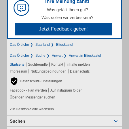
Ihre Meinung zählt!
Was gefällt Ihnen gut?
Was sollen wir verbessern?
Jetzt Feedback geben!
Das Örtliche
Saarland
Blieskastel
Das Örtliche
Suche
Anwalt
Anwalt in Blieskastel
|
|
|
Startseite
Suchbegriffe
Kontakt
Inhalte melden
|
|
Impressum
Nutzungsbedingungen
Datenschutz
Datenschutz-Einstellungen
|
Facebook - Fan werden
Auf Instagram folgen
Über den Messenger suchen
Zur Desktop-Seite wechseln
Suchen