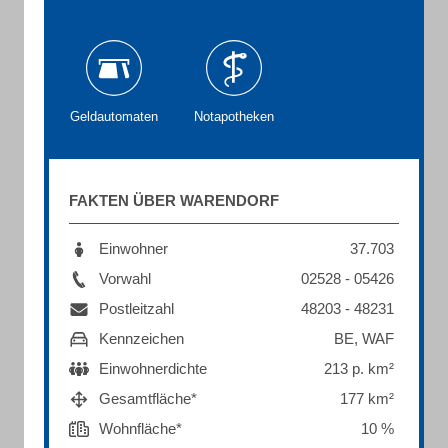
Geldautomaten
Notapotheken
FAKTEN ÜBER WARENDORF
Einwohner
37.703
Vorwahl
02528 - 05426
Postleitzahl
48203 - 48231
Kennzeichen
BE, WAF
Einwohnerdichte
213 p. km²
Gesamtfläche*
177 km²
Wohnfläche*
10 %