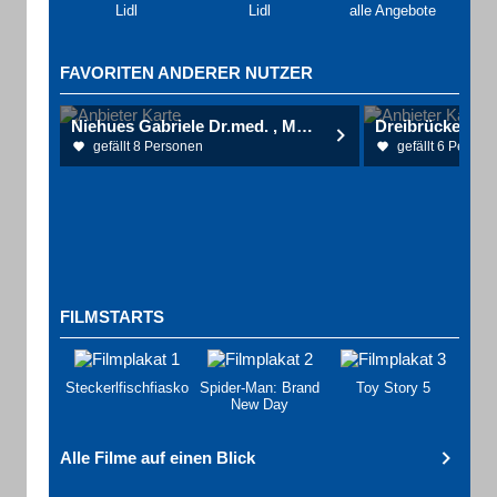
Lidl
Lidl
alle Angebote
FAVORITEN ANDERER NUTZER
Niehues Gabriele Dr.med. , Möllenhoff Katrin Dr.med. Hautärztinnen
Dreibrückenhof
gefällt 8 Personen
gefällt 6 Person
FILMSTARTS
Steckerlfischfiasko
Spider-Man: Brand
Toy Story 5
New Day
Alle Filme auf einen Blick