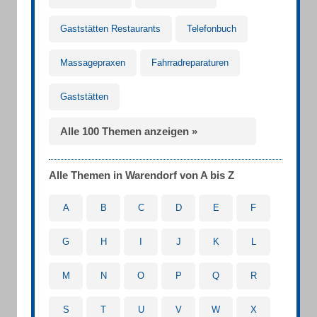
Gaststätten Restaurants
Telefonbuch
Massagepraxen
Fahrradreparaturen
Gaststätten
Alle 100 Themen anzeigen »
Alle Themen in Warendorf von A bis Z
A
B
C
D
E
F
G
H
I
J
K
L
M
N
O
P
Q
R
S
T
U
V
W
X