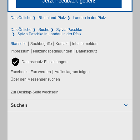
Jetzt Feedback geben!
Das Örtliche
Rheinland-Pfalz
Landau in der Pfalz
Das Örtliche
Suche
Sylvia Paschke
Sylvia Paschke in Landau in der Pfalz
|
|
|
Startseite
Suchbegriffe
Kontakt
Inhalte melden
|
|
Impressum
Nutzungsbedingungen
Datenschutz
Datenschutz-Einstellungen
|
Facebook - Fan werden
Auf Instagram folgen
Über den Messenger suchen
Zur Desktop-Seite wechseln
Suchen