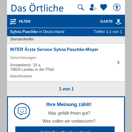
FILTER
KARTE
Sylvia Paschke
in Deutschland
Treffer 1-1 von 1
Standardtreffer
INTER Ärzte Service Sylvia Paschke-Meyer
Versicherungen
Annweilerstr. 18 a
76829 Landau in der Pfalz
1 von 1
Ihre Meinung zählt!
Was gefällt Ihnen gut?
Was sollen wir verbessern?