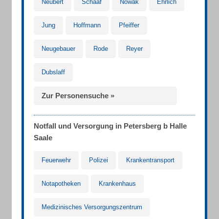
Neubert
Schaaf
Nowak
Ehrlich
Jung
Hoffmann
Pfeiffer
Neugebauer
Rode
Reyer
Dubslaff
Zur Personensuche »
Notfall und Versorgung in Petersberg b Halle
Saale
Feuerwehr
Polizei
Krankentransport
Notapotheken
Krankenhaus
Medizinisches Versorgungszentrum