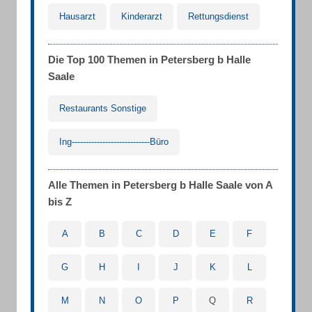
Hausarzt
Kinderarzt
Rettungsdienst
Die Top 100 Themen in Petersberg b Halle
Saale
Restaurants Sonstige
Ing----------------------------Büro
Alle Themen in Petersberg b Halle Saale von A
bis Z
A
B
C
D
E
F
G
H
I
J
K
L
M
N
O
P
Q
R