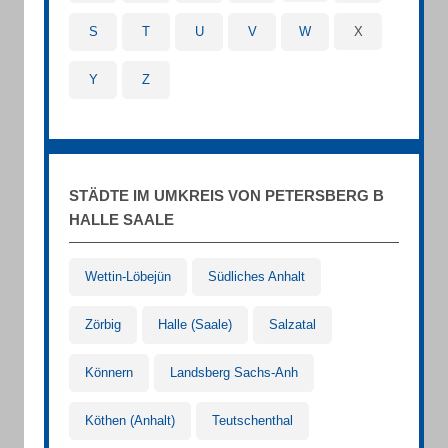
S
T
U
V
W
X
Y
Z
STÄDTE IM UMKREIS VON PETERSBERG B
HALLE SAALE
Wettin-Löbejün
Südliches Anhalt
Zörbig
Halle (Saale)
Salzatal
Könnern
Landsberg Sachs-Anh
Köthen (Anhalt)
Teutschenthal