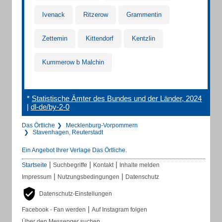
Ivenack
Ritzerow
Grammentin
Zettemin
Kittendorf
Kentzlin
Kummerow b Malchin
*
Statistische Ämter des Bundes und der Länder, 2024
|
dl-de/by-2-0
Das Örtliche
Mecklenburg-Vorpommern
Stavenhagen, Reuterstadt
Ein Angebot Ihrer Verlage Das Örtliche.
|
|
|
Startseite
Suchbegriffe
Kontakt
Inhalte melden
|
|
Impressum
Nutzungsbedingungen
Datenschutz
Datenschutz-Einstellungen
|
Facebook - Fan werden
Auf Instagram folgen
Über den Messenger suchen