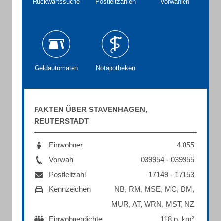
Rückwärtssuche
Postleitzahlen
Vorwahlen
Geldautomaten
Notapotheken
FAKTEN ÜBER STAVENHAGEN,
REUTERSTADT
Einwohner
4.855
Vorwahl
039954 - 039955
Postleitzahl
17149 - 17153
Kennzeichen
NB, RM, MSE, MC, DM,
MUR, AT, WRN, MST, NZ
Einwohnerdichte
118 p. km²