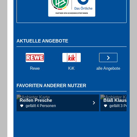
AKTUELLE ANGEBOTE
Rewe
KiK
alle Angebote
FAVORITEN ANDERER NUTZER
Reifen Presche
Bläß Klaus Fah
gefällt 4 Personen
gefällt 3 Person