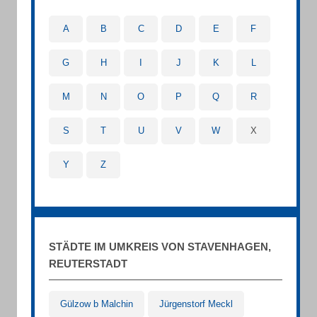
A
B
C
D
E
F
G
H
I
J
K
L
M
N
O
P
Q
R
S
T
U
V
W
X
Y
Z
STÄDTE IM UMKREIS VON STAVENHAGEN,
REUTERSTADT
Gülzow b Malchin
Jürgenstorf Meckl