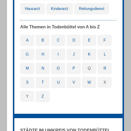
Hausarzt
Kinderarzt
Rettungsdienst
Alle Themen in Todenbüttel von A bis Z
A
B
C
D
E
F
G
H
I
J
K
L
M
N
O
P
Q
R
S
T
U
V
W
X
Y
Z
STÄDTE IM UMKREIS VON TODENBÜTTEL