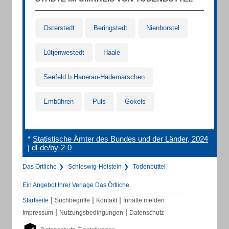
Osterstedt
Beringstedt
Nienborstel
Lütjenwestedt
Haale
Seefeld b Hanerau-Hademarschen
Embühren
Puls
Gokels
*
Statistische Ämter des Bundes und der Länder, 2024
|
dl-de/by-2-0
Das Örtliche
Schleswig-Holstein
Todenbüttel
Ein Angebot Ihrer Verlage Das Örtliche.
|
|
|
Startseite
Suchbegriffe
Kontakt
Inhalte melden
|
|
Impressum
Nutzungsbedingungen
Datenschutz