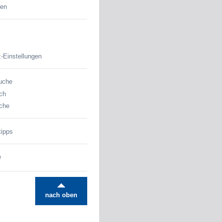
den
-Einstellungen
uche
ch
che
tipps
e
nach oben