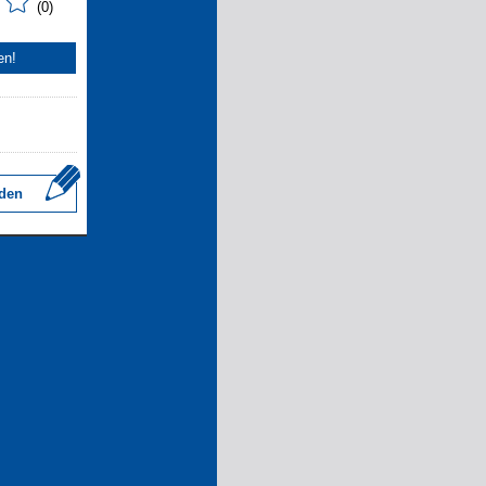
(0)
en!
den