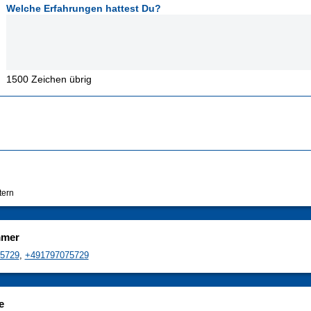
Welche Erfahrungen hattest Du?
1500
Zeichen übrig
tern
mmer
5729
,
+491797075729
e