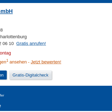
GmbH
 8
Charlottenburg
2 06 10
Gratis anrufen!
Montag
1
gen
ansehen
Jetzt bewerten!
en
Gratis-Digitalcheck
fer
e