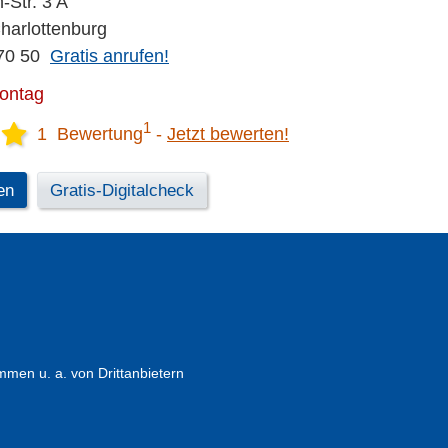
-Str. 3 A
Charlottenburg
70 50
Gratis anrufen!
Montag
1
1 Bewertung
Jetzt bewerten!
en
Gratis-Digitalcheck
en u. a. von Drittanbietern