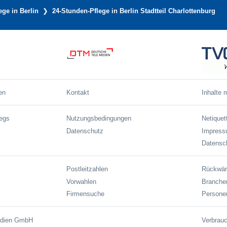
ege in Berlin
24-Stunden-Pflege in Berlin Stadtteil Charlottenburg
en
Kontakt
Inhalte 
wegs
Nutzungsbedingungen
Netiquet
Datenschutz
Impres
Datensch
Postleitzahlen
Rückwär
Vorwahlen
Branche
Firmensuche
Persone
edien GmbH
Verbrauc