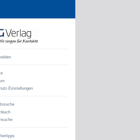
melden
te
sum
utz-Einstellungen
tssuche
nbuch
nsuche
hertipps