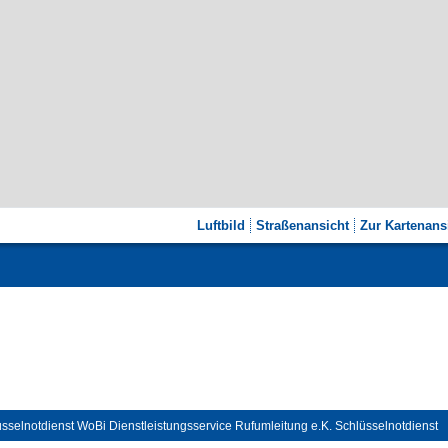
Luftbild
Straßenansicht
Zur Kartenans
sselnotdienst WoBi Dienstleistungsservice Rufumleitung e.K. Schlüsselnotdienst