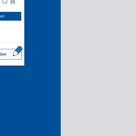
(0)
en!
den