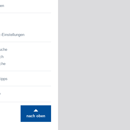
den
-Einstellungen
uche
ch
che
tipps
e
nach oben