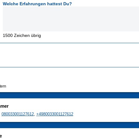
Welche Erfahrungen hattest Du?
1500
Zeichen übrig
tern
mmer
,
080033001127612
,
+4980033001127612
e