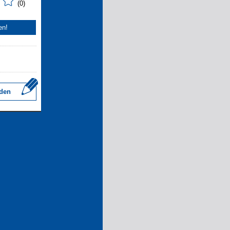
(0)
en!
den