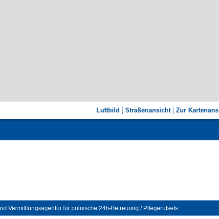
Luftbild
Straßenansicht
Zur Kartenans
nd Vermittlungsagentur für polnische 24h-Betreuung / Pflegerufsets