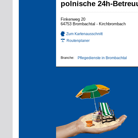
polnische 24h-Betreuu
Finkenweg 20
64753 Brombachtal - Kirchbrombach
Zum Kartenausschnitt
Routenplaner
Branche:
Pflegedienste in Brombachtal