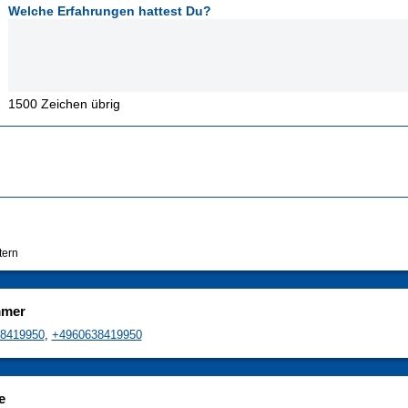
Welche Erfahrungen hattest Du?
1500
Zeichen übrig
tern
mmer
8419950
,
+4960638419950
e