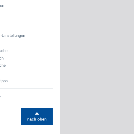
den
-Einstellungen
uche
ch
che
tipps
e
nach oben