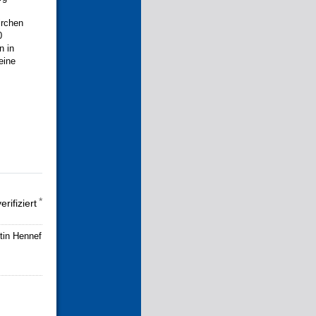
irchen
0
n in
eine
rifiziert
tin Hennef