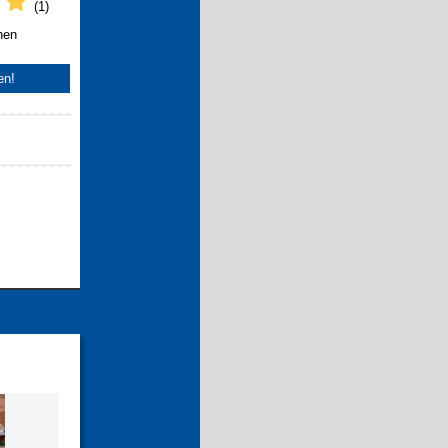
(1)
nen
en!