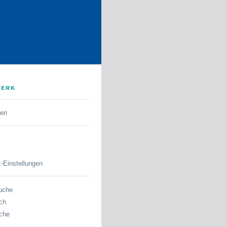
den
-Einstellungen
uche
ch
che