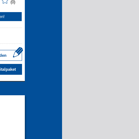
(0)
en!
den
italpaket