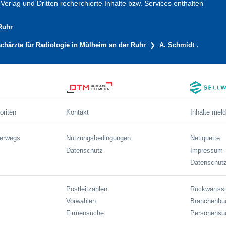
erlag und Dritten recherchierte Inhalte bzw. Services enthalten
Ruhr
chärzte für Radiologie in Mülheim an der Ruhr
A. Schmidt .
oriten
Kontakt
Inhalte mel
terwegs
Nutzungsbedingungen
Netiquette
Datenschutz
Impressum
Datenschutz
Postleitzahlen
Rückwärtss
Vorwahlen
Branchenbu
Firmensuche
Personensu