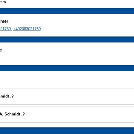
tern
mmer
021760
,
+492083021760
e
hmidt .?
A. Schmidt .?