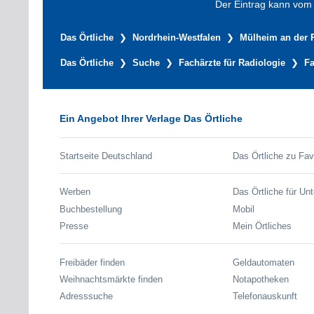
Der Eintrag kann vom V
Das Örtliche
Nordrhein-Westfalen
Mülheim an der 
Das Örtliche
Suche
Fachärzte für Radiologie
Fa
Ein Angebot Ihrer Verlage Das Örtliche
Startseite Deutschland
Das Örtliche zu Fav
Werben
Das Örtliche für Un
Buchbestellung
Mobil
Presse
Mein Örtliches
Freibäder finden
Geldautomaten
Weihnachtsmärkte finden
Notapotheken
Adresssuche
Telefonauskunft