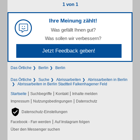
1 von 1
Ihre Meinung zählt!
Was gefällt Ihnen gut?
Was sollen wir verbessern?
Jetzt Feedback geben!
Das Örtliche
Berlin
Berlin
Das Örtliche
Suche
Abrissarbeiten
Abrissarbeiten in Berlin
Abrissarbeiten in Berlin Stadtteil Falkenhagener Feld
|
|
|
Startseite
Suchbegriffe
Kontakt
Inhalte melden
|
|
Impressum
Nutzungsbedingungen
Datenschutz
Datenschutz-Einstellungen
|
Facebook - Fan werden
Auf Instagram folgen
Über den Messenger suchen