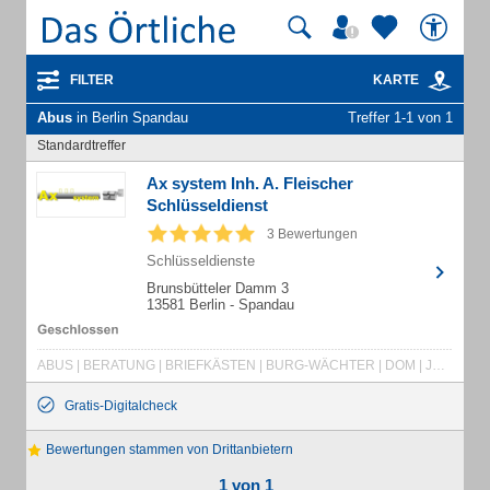
FILTER
KARTE
Abus
in Berlin Spandau
Treffer 1-1 von 1
Standardtreffer
Ax system Inh. A. Fleischer
Schlüsseldienst
3 Bewertungen
Schlüsseldienste
Brunsbütteler Damm 3
13581 Berlin - Spandau
ABUS | BERATUNG | BRIEFKÄSTEN | BURG-WÄCHTER | DOM | JU | KESO | MONTAGEN | RENZ | SCHLIESSSYSTEME
Gratis-Digitalcheck
Bewertungen stammen von Drittanbietern
1 von 1