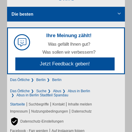
Die besten
Ihre Meinung zählt!
Was gefällt Ihnen gut?
Was sollen wir verbessern?
Jetzt Feedback geben!
Das Örtliche
Berlin
Berlin
Das Örtliche
Suche
Abus
Abus in Berlin
Abus in Berlin Stadtteil Spandau
|
|
|
Startseite
Suchbegriffe
Kontakt
Inhalte melden
|
|
Impressum
Nutzungsbedingungen
Datenschutz
Datenschutz-Einstellungen
|
Facebook - Fan werden
Auf Instagram folgen