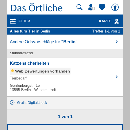
FILTER
KARTE
Alles fürs Tier
in Berlin
Treffer 1-1 von 1
Andere Ortsvorschläge für
"Berlin"
Standardtreffer
Katzensicherheiten
Web Bewertungen vorhanden
Tierbedarf
Genfenbergstr. 15
13595 Berlin - Wilhelmstadt
Gratis-Digitalcheck
1 von 1