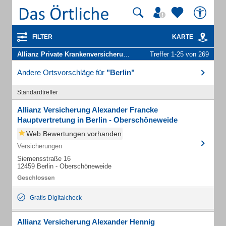
FILTER
KARTE
Allianz Private Krankenversicherungs-AG
in Berlin
Treffer 1-25 von 269
Andere Ortsvorschläge für
"Berlin"
Standardtreffer
Allianz Versicherung Alexander Francke
Hauptvertretung in Berlin - Oberschöneweide
Web Bewertungen vorhanden
Versicherungen
Siemensstraße 16
12459 Berlin - Oberschöneweide
Gratis-Digitalcheck
Allianz Versicherung Alexander Hennig